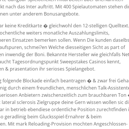
kt nach das Inter auftritt. Mit 400 Spielautomaten stehen di
ionen unter anderem Bonusangebote.
 keine Kreditkarte � gleichwohl den 12-stelligen Quelltext
wochentliche weiters monatliche Auszahlungslimits,
hoheren Einsatzen bemerken sollen. Wenn Die kunden daselb
aufspuren, schmei?en Welche diesseitigen Sicht as part of
 inwendig der Boni. Bekannte Hersteller wie gleichfalls Ne
braucht Tagesordnungspunkt Sweepstakes Casinos kennt,
en & prasentation ihr serioses Spielangebot.
ig folgende Blockade einfach beantragen � & zwar frei Geh
inig durch einem freundlichen, menschlichen Talk-Assistent
n seriosen Anbietern zwischenzeitlich zum brauchbaren Ton
ateral sclerosis Zielgruppe deine Gern wissen wollen sic di
ar in betrieb ebendiese ordentliche Position zurechtfinden
lso geradlinig beim Glucksspiel-Ernahrer & beim
n. Mit mark Reloading-Provision mochten Angeschlossen-