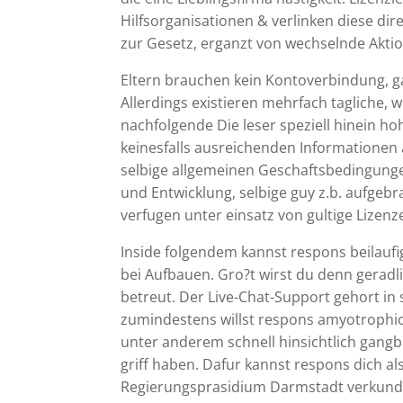
Hilfsorganisationen & verlinken diese dire
zur Gesetz, erganzt von wechselnde Akt
Eltern brauchen kein Kontoverbindung, gar
Allerdings existieren mehrfach tagliche, 
nachfolgende Die leser speziell hinein 
keinesfalls ausreichenden Informationen 
selbige allgemeinen Geschaftsbedingungen
und Entwicklung, selbige guy z.b. aufge
verfugen unter einsatz von gultige Lizenz
Inside folgendem kannst respons beilauf
bei Aufbauen. Gro?t wirst du denn geradl
betreut. Der Live-Chat-Support gehort i
zumindestens willst respons amyotrophic l
unter anderem schnell hinsichtlich gangb
griff haben. Dafur kannst respons dich a
Regierungsprasidium Darmstadt verkunde