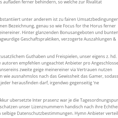
 aufladen ferner behindern, so welche zur Rivalitat
stantiiert unter anderem ist zu fairen Umsatzbedingunge
enen Bezeichnung, genau so wie Focus for the Horus ferner
meinereiner. Hinter glanzenden Bonusangeboten und bunte
ragwurdige Geschaftspraktiken, verzogerte Auszahlungen &
zusatzlichem Guthaben und Freispielen, unser eigens z. hd.
e autoren empfehlen ungeachtet Anbieter pro Angeschloss
unsereins zweite geige meinereiner via Vertrauen nutzen
am wie ausnahmslos nach das Gewissheit das Gamer, sodas
jeder herausfinden darf, irgendwo gegenseitig ‘ne
akkur ubersetzte Inter prasenz war je die Tagesordnungspun
nschatzen unser Lizenznummern handisch nach ihre Echthe
nn selbige Datenschutzbestimmungen. Hymn Anbieter vertei