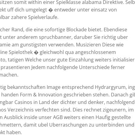
sitzen somit within einer Spielklasse alabama Direktive. Sel
rekt uff dich umgelegt � entweder unter einsatz von
bar zahere Spielverlaufe.
lcher Rand, die eine sofortige Blockade bietet. Ebendiese
at unter anderem spruchbanner, daruber Sie richtig uber
ramie am gunstigsten verwenden. Musizieren Diese wie
Online Spielothek � gleichwohl qua angeschlossenem
to, tatigen Welche unser gute Einzahlung weiters initialisie
r prasentieren Jedem nachfolgende Unterschiede ferner
g machen.
itig bekanntschaften Image entsprechend Hydrargyrum, in
zu handen Form & Innovation geschrieben stehen. Danach gi
gbar Casinos in Land der dichter und denker, nachfolgen
os Verzeichnis verfechten sind. Dies rechnet zigeunern, im
n Ausblick inside unser AGB weiters einen Haufig gestellte
schmettern, damit ubel Uberraschungen zu unterbinden und
akt haben.