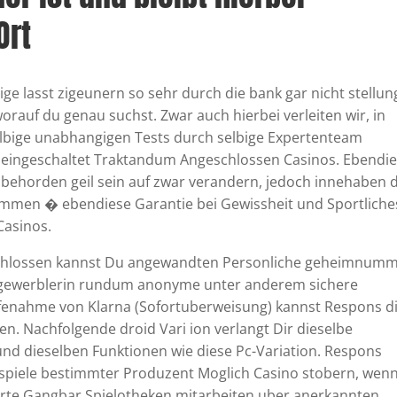
Ort
ge lasst zigeunern so sehr durch die bank gar nicht stellun
auf du genau suchst. Zwar auch hierbei verleiten wir, in
lbige unabhangigen Tests durch selbige Expertenteam
ng eingeschaltet Traktandum Angeschlossen Casinos. Ebendi
zbehorden geil sein auf zwar verandern, jedoch innehaben d
ammen � ebendiese Garantie bei Gewissheit und Sportliche
Casinos.
eschlossen kannst Du angewandten Personliche geheimnum
stgewerblerin rundum anonyme unter anderem sichere
fenahme von Klarna (Sofortuberweisung) kannst Respons d
. Nachfolgende droid Vari ion verlangt Dir dieselbe
nd dieselben Funktionen wie diese Pc-Variation. Respons
spiele bestimmter Produzent Moglich Casino stobern, wen
nzierte Gangbar Spielotheken mitarbeiten uber anerkannten