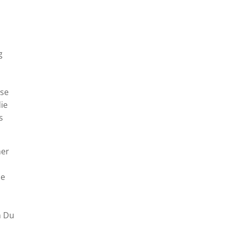
g
ese
ie
s
mer
ie
n Du