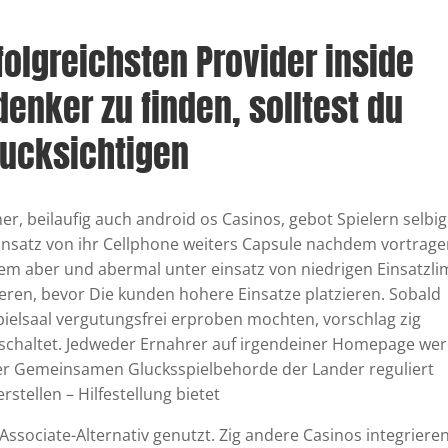
folgreichsten Provider inside
denker zu finden, solltest du
rucksichtigen
r, beilaufig auch android os Casinos, gebot Spielern selbi
 einsatz von ihr Cellphone weiters Capsule nachdem vortrage
udem aber und abermal unter einsatz von niedrigen Einsatzli
ren, bevor Die kunden hohere Einsatze platzieren. Sobald
ielsaal vergutungsfrei erproben mochten, vorschlag zig
eschaltet. Jedweder Ernahrer auf irgendeiner Homepage we
 der Gemeinsamen Glucksspielbehorde der Lander reguliert
stellen – Hilfestellung bietet
 Associate-Alternativ genutzt. Zig andere Casinos integriere