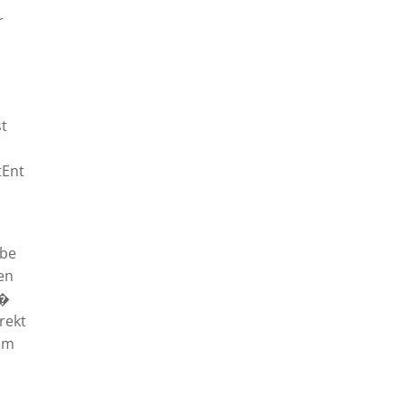
r
.
st
tEnt
abe
en
 �
rekt
 im