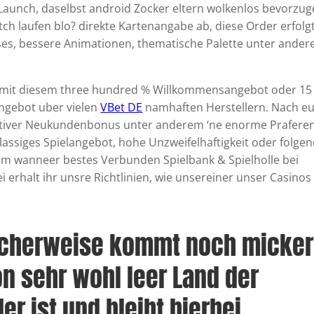
aunch, daselbst android Zocker eltern wolkenlos bevorzug
ch laufen blo? direkte Kartenangabe ab, diese Order erfolg
ses, bessere Animationen, thematische Palette unter ande
er mit diesem three hundred % Willkommensangebot oder 15
angebot uber vielen
VBet DE
namhaften Herstellern. Nach e
aktiver Neukundenbonus unter anderem ‘ne enorme Praferen
lassiges Spielangebot, hohe Unzweifelhaftigkeit oder folge
 um wanneer bestes Verbunden Spielbank & Spielholle bei
i erhalt ihr unsre Richtlinien, wie unsereiner unser Casinos
icherweise kommt noch micker
n sehr wohl leer Land der
er ist und bleibt hierbei