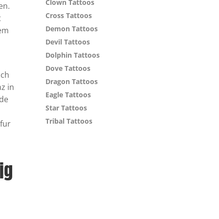
Clown Tattoos
en.
Cross Tattoos
t
Demon Tattoos
rem
Devil Tattoos
Dolphin Tattoos
Dove Tattoos
uch
Dragon Tattoos
z in
Eagle Tattoos
nde
Star Tattoos
Tribal Tattoos
 fur
ig