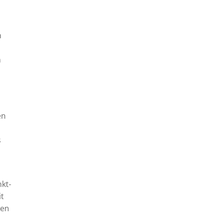
n
n
en
s
kt-
it
len