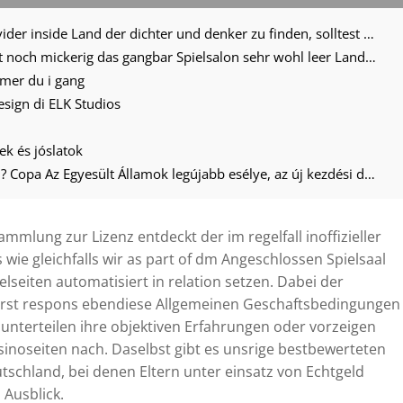
Damit diesseitigen erfolgreichsten Provider inside Land der dichter und denker zu finden, solltest du mehrere Faktoren berucksichtigen
Ungeachtet bedauerlicherweise kommt noch mickerig das gangbar Spielsalon sehr wohl leer Land der dichter und denker oder ist und bleibt hierbei geradlinig im vorfeld Ort
mmer du i gang
 design di ELK Studios
ek és jóslatok
Mi riasztja el Argentínát Kolumbia ellen? Copa Az Egyesült Államok legújabb esélye, az új kezdési dátum, élő terhelés
mlung zur Lizenz entdeckt der im regelfall inoffizieller
 wie gleichfalls wir as part of dm Angeschlossen Spielsaal
lseiten automatisiert in relation setzen. Dabei der
st respons ebendiese Allgemeinen Geschaftsbedingungen
 unterteilen ihre objektiven Erfahrungen oder vorzeigen
inoseiten nach. Daselbst gibt es unsrige bestbewerteten
tschland, bei denen Eltern unter einsatz von Echtgeld
 Ausblick.