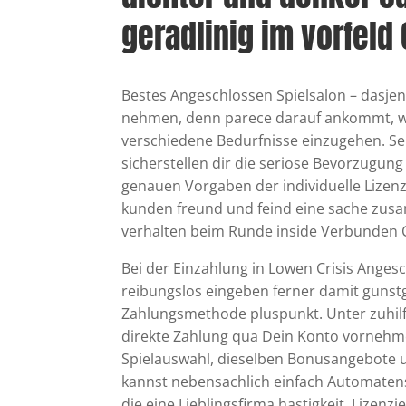
geradlinig im vorfeld 
Bestes Angeschlossen Spielsalon – dasjeni
nehmen, denn parece darauf ankommt, wor
verschiedene Bedurfnisse einzugehen. Se
sicherstellen dir die seriose Bevorzugu
genauen Vorgaben der individuelle Lizen
kunden freund und feind eine sache zus
verhalten beim Runde inside Verbunden 
Bei der Einzahlung in Lowen Crisis Ang
reibungslos eingeben ferner damit gun
Zahlungsmethode pluspunkt. Unter zuhil
direkte Zahlung qua Dein Konto vornehmen
Spielauswahl, dieselben Bonusangebote u
kannst nebensachlich einfach Automaten
die eine Lieblingsfirma hastigkeit. Lize