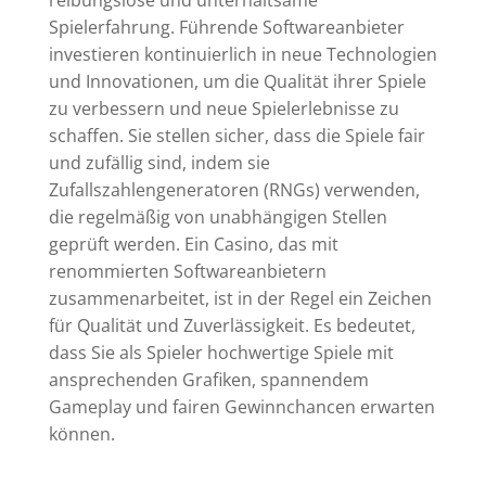
reibungslose und unterhaltsame
Spielerfahrung. Führende Softwareanbieter
investieren kontinuierlich in neue Technologien
und Innovationen, um die Qualität ihrer Spiele
zu verbessern und neue Spielerlebnisse zu
schaffen. Sie stellen sicher, dass die Spiele fair
und zufällig sind, indem sie
Zufallszahlengeneratoren (RNGs) verwenden,
die regelmäßig von unabhängigen Stellen
geprüft werden. Ein Casino, das mit
renommierten Softwareanbietern
zusammenarbeitet, ist in der Regel ein Zeichen
für Qualität und Zuverlässigkeit. Es bedeutet,
dass Sie als Spieler hochwertige Spiele mit
ansprechenden Grafiken, spannendem
Gameplay und fairen Gewinnchancen erwarten
können.