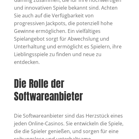
Gaming zusammen, die für ihre hochwertigen
und innovativen Spiele bekannt sind. Achten
Sie auch auf die Verfügbarkeit von
progressiven Jackpots, die potenziell hohe
Gewinne ermöglichen. Ein vielfältiges
Spielangebot sorgt für Abwechslung und
Unterhaltung und ermöglicht es Spielern, ihre
Lieblingsspiele zu finden und neue zu
entdecken.
Die Rolle der
Softwareanbieter
Die Softwareanbieter sind das Herzstück eines
jeden Online-Casinos. Sie entwickeln die Spiele,
die die Spieler genießen, und sorgen für eine