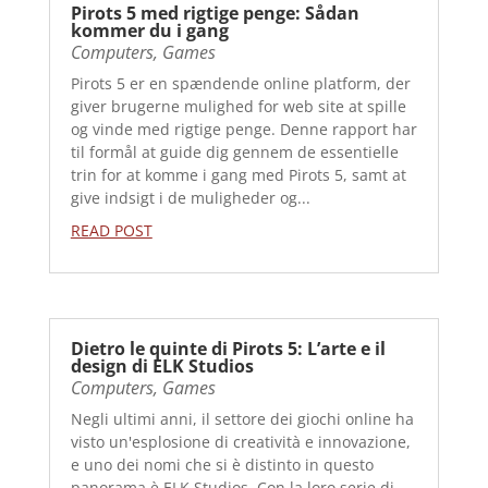
Pirots 5 med rigtige penge: Sådan
kommer du i gang
Computers, Games
Pirots 5 er en spændende online platform, der
giver brugerne mulighed for web site at spille
og vinde med rigtige penge. Denne rapport har
til formål at guide dig gennem de essentielle
trin for at komme i gang med Pirots 5, samt at
give indsigt i de muligheder og...
READ POST
Dietro le quinte di Pirots 5: L’arte e il
design di ELK Studios
Computers, Games
Negli ultimi anni, il settore dei giochi online ha
visto un'esplosione di creatività e innovazione,
e uno dei nomi che si è distinto in questo
panorama è ELK Studios. Con la loro serie di