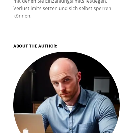
mit denen Sie Einzahlungslimits festlegen,
Verlustlimits setzen und sich selbst sperren
können.
ABOUT THE AUTHOR: