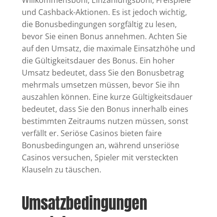
Willkommensboni, Einzahlungsboni, Freispiele
und Cashback-Aktionen. Es ist jedoch wichtig,
die Bonusbedingungen sorgfältig zu lesen,
bevor Sie einen Bonus annehmen. Achten Sie
auf den Umsatz, die maximale Einsatzhöhe und
die Gültigkeitsdauer des Bonus. Ein hoher
Umsatz bedeutet, dass Sie den Bonusbetrag
mehrmals umsetzen müssen, bevor Sie ihn
auszahlen können. Eine kurze Gültigkeitsdauer
bedeutet, dass Sie den Bonus innerhalb eines
bestimmten Zeitraums nutzen müssen, sonst
verfällt er. Seriöse Casinos bieten faire
Bonusbedingungen an, während unseriöse
Casinos versuchen, Spieler mit versteckten
Klauseln zu täuschen.
Umsatzbedingungen