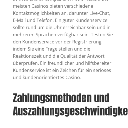
meisten Casinos bieten verschiedene
Kontaktmöglichkeiten an, darunter Live-Chat,
E-Mail und Telefon. Ein guter Kundenservice
sollte rund um die Uhr erreichbar sein und in
mehreren Sprachen verfügbar sein. Testen Sie
den Kundenservice vor der Registrierung,
indem Sie eine Frage stellen und die
Reaktionszeit und die Qualität der Antwort
überprüfen. Ein freundlicher und hilfsbereiter
Kundenservice ist ein Zeichen für ein seriöses
und kundenorientiertes Casino.
Zahlungsmethoden und
Auszahlungsgeschwindigke