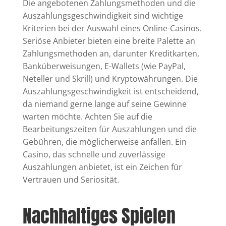
Die angebotenen Zahlungsmethoden und die
Auszahlungsgeschwindigkeit sind wichtige
Kriterien bei der Auswahl eines Online-Casinos.
Seriöse Anbieter bieten eine breite Palette an
Zahlungsmethoden an, darunter Kreditkarten,
Banküberweisungen, E-Wallets (wie PayPal,
Neteller und Skrill) und Kryptowährungen. Die
Auszahlungsgeschwindigkeit ist entscheidend,
da niemand gerne lange auf seine Gewinne
warten möchte. Achten Sie auf die
Bearbeitungszeiten für Auszahlungen und die
Gebühren, die möglicherweise anfallen. Ein
Casino, das schnelle und zuverlässige
Auszahlungen anbietet, ist ein Zeichen für
Vertrauen und Seriosität.
Nachhaltiges Spielen