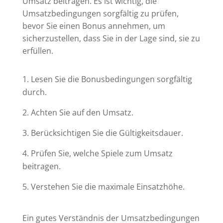
Umsatz beitragen. Es ist wichtig, die
Umsatzbedingungen sorgfältig zu prüfen,
bevor Sie einen Bonus annehmen, um
sicherzustellen, dass Sie in der Lage sind, sie zu
erfüllen.
Lesen Sie die Bonusbedingungen sorgfältig
durch.
Achten Sie auf den Umsatz.
Berücksichtigen Sie die Gültigkeitsdauer.
Prüfen Sie, welche Spiele zum Umsatz
beitragen.
Verstehen Sie die maximale Einsatzhöhe.
Ein gutes Verständnis der Umsatzbedingungen