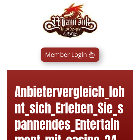
Skip
to
content
Member Login
Anbietervergleich_loh
nt_sich_Erleben_Sie_s
pannendes_Entertain