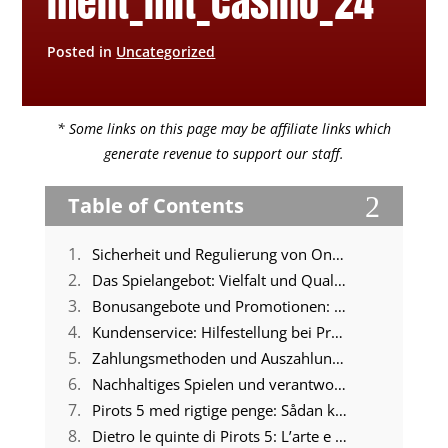
ment_mit_casino_24
Posted in
Uncategorized
* Some links on this page may be affiliate links which
generate revenue to support our staff.
2
Table of Contents
Sicherheit und Regulierung von Online-Casinos
Das Spielangebot: Vielfalt und Qualität
Bonusangebote und Promotionen: Was Sie beachten sollten
Kundenservice: Hilfestellung bei Problemen
Zahlungsmethoden und Auszahlungsgeschwindigkeit
Nachhaltiges Spielen und verantwortungsbewusster Umgang
Pirots 5 med rigtige penge: Sådan kommer du i gang
Dietro le quinte di Pirots 5: L’arte e il design di ELK Studios