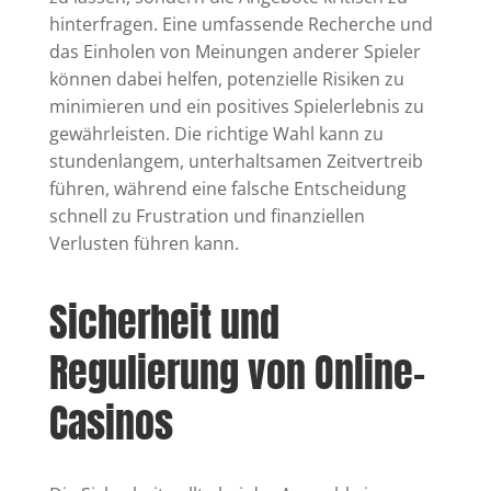
hinterfragen. Eine umfassende Recherche und
das Einholen von Meinungen anderer Spieler
können dabei helfen, potenzielle Risiken zu
minimieren und ein positives Spielerlebnis zu
gewährleisten. Die richtige Wahl kann zu
stundenlangem, unterhaltsamen Zeitvertreib
führen, während eine falsche Entscheidung
schnell zu Frustration und finanziellen
Verlusten führen kann.
Sicherheit und
Regulierung von Online-
Casinos