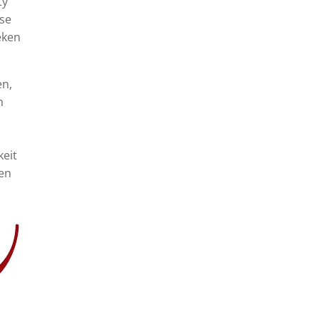
ty
ese
eken
en,
n
keit
gen