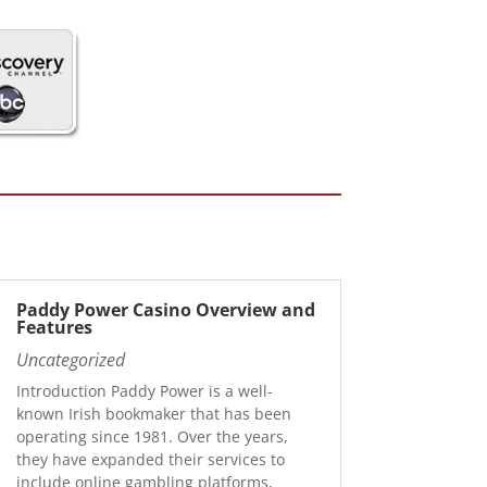
Paddy Power Casino Overview and
Features
Uncategorized
Introduction Paddy Power is a well-
known Irish bookmaker that has been
operating since 1981. Over the years,
they have expanded their services to
include online gambling platforms,