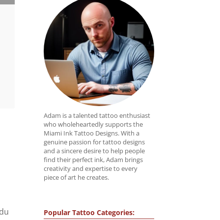
Adam is a talented tattoo enthusiast
who wholeheartedly supports the
Miami Ink Tattoo Designs. With a
genuine passion for tattoo designs
and a sincere desire to help people
find their perfect ink, Adam brings
creativity and expertise to every
piece of art he creates.
 du
Popular Tattoo Categories: