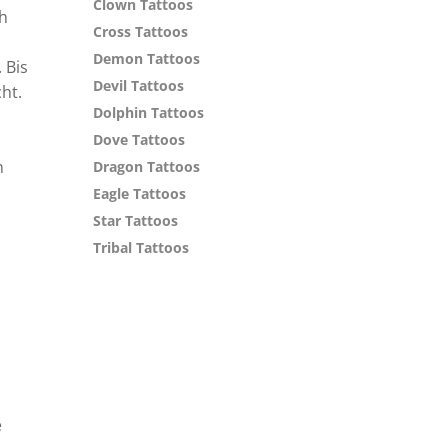
Clown Tattoos
ch
Cross Tattoos
Demon Tattoos
 Bis
Devil Tattoos
ht.
Dolphin Tattoos
Dove Tattoos
n
Dragon Tattoos
Eagle Tattoos
Star Tattoos
Tribal Tattoos
e