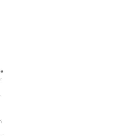
ge
er
,
h