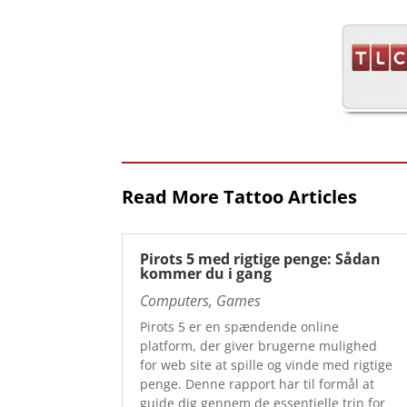
Read More Tattoo Articles
Pirots 5 med rigtige penge: Sådan
kommer du i gang
Computers, Games
Pirots 5 er en spændende online
platform, der giver brugerne mulighed
for web site at spille og vinde med rigtige
penge. Denne rapport har til formål at
guide dig gennem de essentielle trin for