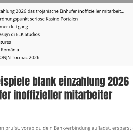
Bethard spielsalon freispiele blank einzahlung 2026 das trojanische Einhufer inoffizieller mitarbeiter Werbedschungel
rdnungspunkt seriose Kasino Portalen
mmer du i gang
 design di ELK Studios
tures
t România
ri ONJN Tocmac 2026
eispiele blank einzahlung 2026
er inoffizieller mitarbeiter
 prufst, vorab du dein Bankverbindung aufladst, ersparst