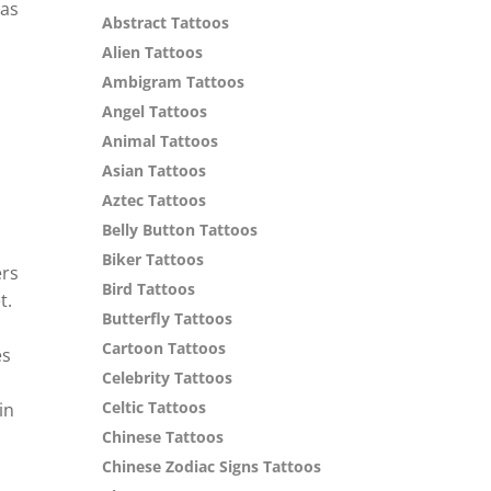
das
Abstract Tattoos
Alien Tattoos
Ambigram Tattoos
Angel Tattoos
Animal Tattoos
Asian Tattoos
Aztec Tattoos
Belly Button Tattoos
Biker Tattoos
ers
Bird Tattoos
t.
Butterfly Tattoos
Cartoon Tattoos
es
Celebrity Tattoos
Celtic Tattoos
in
Chinese Tattoos
Chinese Zodiac Signs Tattoos