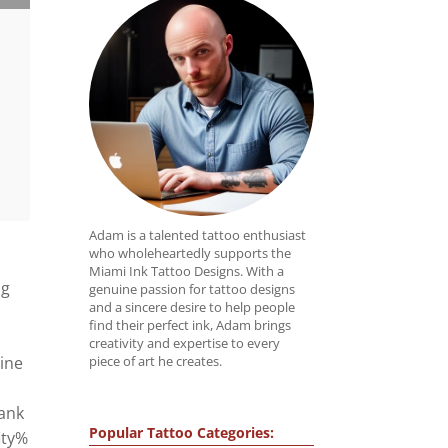
Adam is a talented tattoo enthusiast
who wholeheartedly supports the
Miami Ink Tattoo Designs. With a
ng
genuine passion for tattoo designs
and a sincere desire to help people
find their perfect ink, Adam brings
creativity and expertise to every
eine
piece of art he creates.
bank
Popular Tattoo Categories:
ity%