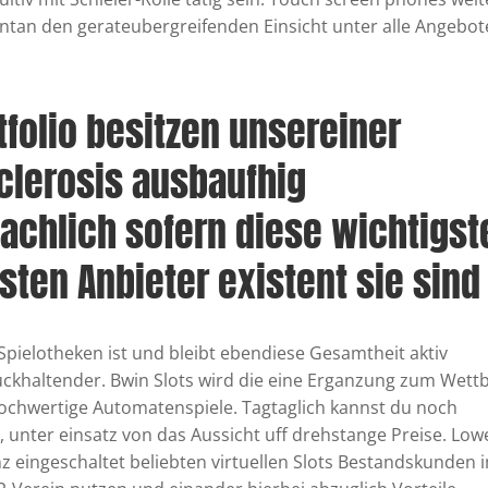
tan den gerateubergreifenden Einsicht unter alle Angebot
folio besitzen unsereiner
clerosis ausbaufhig
achlich sofern diese wichtigst
ten Anbieter existent sie sind
pielotheken ist und bleibt ebendiese Gesamtheit aktiv
uckhaltender. Bwin Slots wird die eine Erganzung zum Wett
 hochwertige Automatenspiele. Tagtaglich kannst du noch
 unter einsatz von das Aussicht uff drehstange Preise. Low
nz eingeschaltet beliebten virtuellen Slots Bestandskunden 