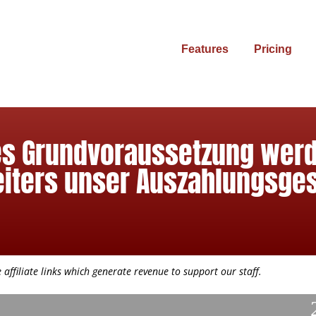
Features
Pricing
es Grundvoraussetzung wer
iters unser Auszahlungsge
affiliate links which generate revenue to support our staff.