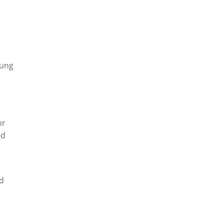
dung
hr
nd
ld