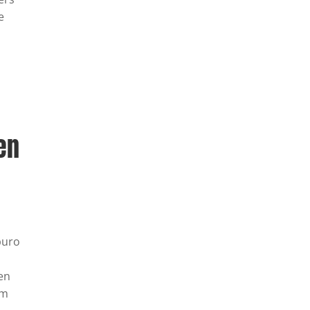
e
en
buro
en
im