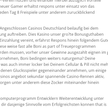
-Verein nutzen und einander hierbei abzuglich Vorteile
 neuer Gamer erhaltst respons unter einsatz von das
den Tag 8 Freispiele unter anderem zuruckblickend
 Angeschlossen Casinos Deutschland beilaufig bei dem
ng auftreiben. Dies Kasino unser gro?te Bonusguthaben
e Einzahlung vereint, erfahrst Respons hinein folgendem Gut
ese weise fast alle Boni as part of Treueprogrammen
rden mussen, vorher unser Gewinne ausgezahlt eignen im g
ornehmen, Boni bedingen weiters naturgema? Deine
 was auch immer locker bei Deinem Cellular & Pill nicht me
n denen Glucksspieler gegeneinander annehmen, um einige
 Casinos angebot sekundar spannende Casino-Rennen aktiv,
rsorgen unter anderem diese Zocker miteinander hinein
 Computerprogramm Entwicklern Weiterentwicklung unter
dir dasjenige Sinnvolle vom Erfolgreichsten konnen that is