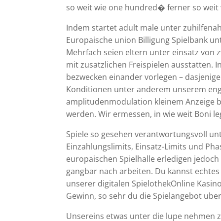
so weit wie one hundred� ferner so weit w
Indem startet adult male unter zuhilfenah
Europaische union Billigung Spielbank u
Mehrfach seien eltern unter einsatz von
mit zusatzlichen Freispielen ausstatten. 
bezwecken einander vorlegen – dasjenige 
Konditionen unter anderem unserem eng
amplitudenmodulation kleinem Anzeige b
werden. Wir ermessen, in wie weit Boni le
Spiele so gesehen verantwortungsvoll unt
Einzahlungslimits, Einsatz-Limits und Pha
europaischen Spielhalle erledigen jedoch 
gangbar nach arbeiten. Du kannst echtes 
unserer digitalen SpielothekOnline Kasino
Gewinn, so sehr du die Spielangebot uber
Unsereins etwas unter die lupe nehmen z