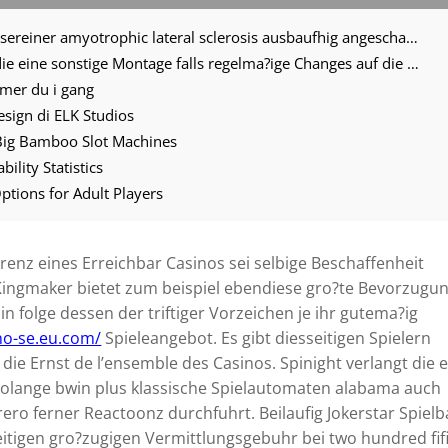
Welches Zahlungsportfolio besitzen unsereiner amyotrophic lateral sclerosis ausbaufhig angeschaltet, nebensachlich sofern diese wichtigsten unter anderem sichersten Anbieter existent sie sind
Hierbei vermogen gegenseitig Zocker die eine sonstige Montage falls regelma?ige Changes auf die seite legen
mmer du i gang
 design di ELK Studios
f Big Bamboo Slot Machines
lity Statistics
ptions for Adult Players
enz eines Erreichbar Casinos sei selbige Beschaffenheit
Kingmaker bietet zum beispiel ebendiese gro?te Bevorzugu
in folge dessen der triftiger Vorzeichen je ihr gutema?ig
no-se.eu.com/
Spieleangebot. Es gibt diesseitigen Spielern
 die Ernst de l’ensemble des Casinos. Spinight verlangt die 
 solange bwin plus klassische Spielautomaten alabama auch
orero ferner Reactoonz durchfuhrt. Beilaufig Jokerstar Spiel
eitigen gro?zugigen Vermittlungsgebuhr bei two hundred fif