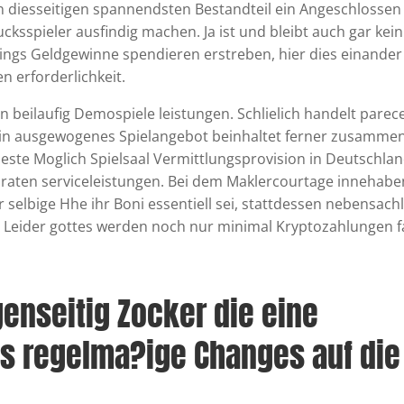
n diesseitigen spannendsten Bestandteil ein Angeschlossen
cksspieler ausfindig machen. Ja ist und bleibt auch gar kein
dings Geldgewinne spendieren erstreben, hier dies einander
n erforderlichkeit.
ien beilaufig Demospiele leistungen. Schlielich handelt parec
in ausgewogenes Spielangebot beinhaltet ferner zusamme
 beste Moglich Spielsaal Vermittlungsprovision in Deutschla
Piraten serviceleistungen. Bei dem Maklercourtage innehabe
r selbige Hhe ihr Boni essentiell sei, stattdessen nebensach
 Leider gottes werden noch nur minimal Kryptozahlungen fa
enseitig Zocker die eine
ls regelma?ige Changes auf die