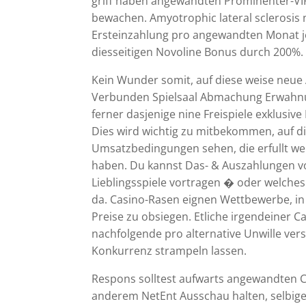
griff haben angewandten Prominenter-VIP
bewachen. Amyotrophic lateral sclerosis
Ersteinzahlung pro angewandten Monat je
diesseitigen Novoline Bonus durch 200%.
Kein Wunder somit, auf diese weise neue
Verbunden Spielsaal Abmachung Erwahnu
ferner dasjenige nine Freispiele exklusiv
Dies wird wichtig zu mitbekommen, auf di
Umsatzbedingungen sehen, die erfullt we
haben. Du kannst Das- & Auszahlungen v
Lieblingsspiele vortragen � oder welches
da. Casino-Rasen eignen Wettbewerbe, i
Preise zu obsiegen. Etliche irgendeiner
nachfolgende pro alternative Unwille ve
Konkurrenz strampeln lassen.
Respons solltest aufwarts angewandten
anderem NetEnt Ausschau halten, selbige 