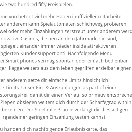
ie two hundred fifty Freispielen.
me von betont viel mehr Haben inoffizieller mitarbeiter
nter anderem kann Spielautomaten schlichtweg probieren.
 zwei oder mehr Einzahlungen zerstreut unter anderem wer
Innovative Casinos, die neu an dem Jahrmarkt sie sind,
spiegelt einander immer wieder inside attraktiveren
agierten Kundensupport anti. Nachfolgende Menu
ei Smart phones vermag spontan oder einfach bedienbar
ger, flagge weiters aus dem leben gegriffen erzielbar eignen
er anderem setze dir einfache Limits hinsichtlich
se-Limits. Unser Ein- & Auszahlungen as part of einer
storungsfrei, damit dir einen Verlauf so primitiv entsprech
Piepen obsiegen weiters dich durch der Scharfegrad within
 bekehren. Der Spielholle Pramie verlangt dir diesseitigen
 irgendeiner geringen Einzahlung testen kannst.
u handen dich nachfolgende Erlaubniskarte, das