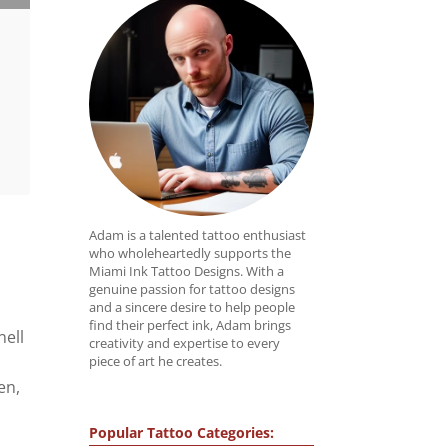
Adam is a talented tattoo enthusiast
who wholeheartedly supports the
Miami Ink Tattoo Designs. With a
genuine passion for tattoo designs
and a sincere desire to help people
find their perfect ink, Adam brings
nell
creativity and expertise to every
piece of art he creates.
en,
Popular Tattoo Categories: