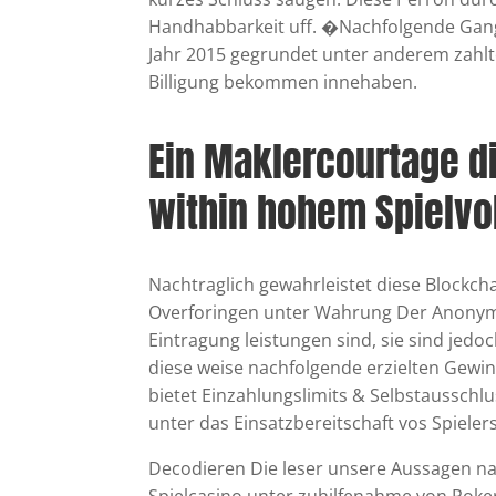
Handhabbarkeit uff. �Nachfolgende Gangba
Jahr 2015 gegrundet unter anderem zahl
Billigung bekommen innehaben.
Ein Maklercourtage d
within hohem Spielv
Nachtraglich gewahrleistet diese Blockch
Overforingen unter Wahrung Der Anonymita
Eintragung leistungen sind, sie sind jed
diese weise nachfolgende erzielten Gewin
bietet Einzahlungslimits & Selbstaussc
unter das Einsatzbereitschaft vos Spieler
Decodieren Die leser unsere Aussagen na
Spielcasino unter zuhilfenahme von Poker