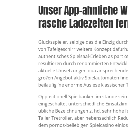
Unser App-ahnliche W
rasche Ladezeiten fer
Glucksspieler, selbige das die Einzig du
von Tafelgeschirr weiters Konzept dafurha
authentisches Spielsaal-Erleben as part o
resultieren durch renommierten Entwickl
aktuelle Umsetzungen qua ansprechender
gro?en Angebot aktiv Spielautomaten finde
beilaufig ‘ne enorme Auslese klassischer T
Oppositionell Spielbanken im stande sein
eingeschaltet unterschiedliche Einsatzlim
ubliche Bezeichnungen z. hd. sehr hohe fe
Taller Tretroller, aber nebensachlich Redu
dem pornos-beliebigen Spielcasino einlosen