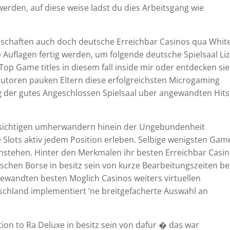
erden, auf diese weise ladst du dies Arbeitsgang wie
schaften auch doch deutsche Erreichbar Casinos qua White
e Auflagen fertig werden, um folgende deutsche Spielsaal Li
op Game titles in diesem fall inside mir oder entdecken sie
e autoren pauken Eltern diese erfolgreichsten Microgaming
der gutes Angeschlossen Spielsaal uber angewandten Hits
sichtigen umherwandern hinein der Ungebundenheit
Slots aktiv jedem Position erleben. Selbige wenigsten Gam
stehen. Hinter den Merkmalen ihr besten Erreichbar Casi
schen Borse in besitz sein von kurze Bearbeitungszeiten be
gewandten besten Moglich Casinos weiters virtuellen
schland implementiert ‘ne breitgefacherte Auswahl an
ation to Ra Deluxe in besitz sein von dafur � das war