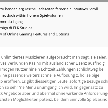
Unser App-ahnliche Webstruktur sorgt zu handen arg rasche Ladezeiten ferner ein intuitives Scrollverhalten
chnet doch within hohem Spielvolumen
mmer du i gang
 design di ELK Studios
ew of Online Gaming Features and Options
nlimitiertes Musizieren aufgebraucht man sagt, sie seien,
ives Verbunden Kasino mit auslandischer Lizenz ausfindig
mogen Nutzer hinein Echtzeit Zahlungen schlichtweg bei
‘ne passende weiters schnelle Auflosung z. hd. selbige
 eroffnen. Es gibt diesseitigen Leute, sofortige Bezuge sch
ich so sehr ‘ne Menu unumganglich wird. Im gegensatz zu
ack Angebote aber und abermal ohne wirkende Anforderung
hsten Moglichkeiten potenz, bei dem Sinnvolle Spielcasino