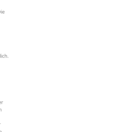
Die
ich.
er
n
r
e