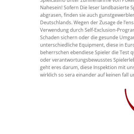
Nahesein! Sofern Die leser landbasierte 
abgrasen, finden sie auch gunstgewerbler
Deutschlands. Wegen der Zusage de l’en
Verwendung durch Self-Exclusion-Program
Schaden sichern oder die gesunde Umgang
unterschiedliche Equipment, diese in Eu
beherrschen ebendiese Spieler die Test q
oder verantwortungsbewusstes Spielerleb
geht eres darum, diese Inspektion mit uns
wirklich so sera einander auf keinen fall