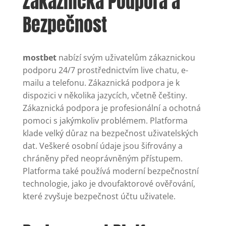
Zákaznická Podpora a
Bezpečnost
mostbet
nabízí svým uživatelům zákaznickou
podporu 24/7 prostřednictvím live chatu, e-
mailu a telefonu. Zákaznická podpora je k
dispozici v několika jazycích, včetně češtiny.
Zákaznická podpora je profesionální a ochotná
pomoci s jakýmkoliv problémem. Platforma
klade velký důraz na bezpečnost uživatelských
dat. Veškeré osobní údaje jsou šifrovány a
chráněny před neoprávněným přístupem.
Platforma také používá moderní bezpečnostní
technologie, jako je dvoufaktorové ověřování,
které zvyšuje bezpečnost účtu uživatele.