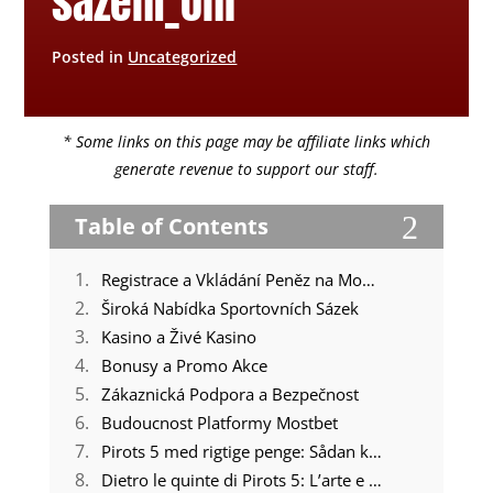
sázení_onl
Posted in
Uncategorized
* Some links on this page may be affiliate links which
generate revenue to support our staff.
2
Table of Contents
Registrace a Vkládání Peněz na Mostbet
Široká Nabídka Sportovních Sázek
Kasino a Živé Kasino
Bonusy a Promo Akce
Zákaznická Podpora a Bezpečnost
Budoucnost Platformy Mostbet
Pirots 5 med rigtige penge: Sådan kommer du i gang
Dietro le quinte di Pirots 5: L’arte e il design di ELK Studios