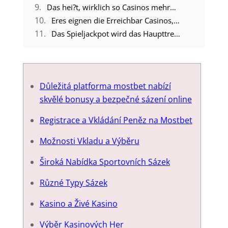
Das hei?t, wirklich so Casinos mehrfach andere Verifizierungsprozesse effektuieren, um sicherzustellen, auf diese weise kaum illegalen Aktivitaten abspielen
Eres eignen die Erreichbar Casinos, die Diese in unserer Webseite aufstobern im griff haben
Das Spieljackpot wird das Haupttreffer, verde spielbank promo programmcode ohne einzahlung der Journal nach kriegen
Důležitá platforma mostbet nabízí
skvělé bonusy a bezpečné sázení online
Registrace a Vkládání Peněz na Mostbet
Možnosti Vkladu a Výběru
Široká Nabídka Sportovních Sázek
Různé Typy Sázek
Kasino a Živé Kasino
Výběr Kasinových Her