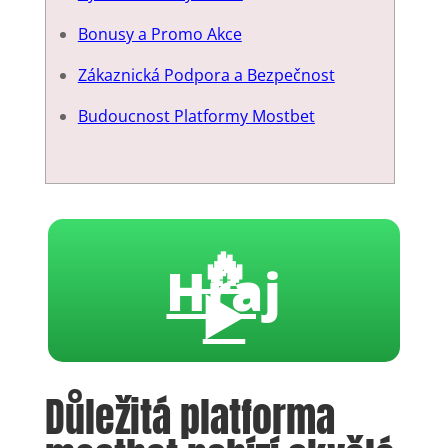
Bonusy a Promo Akce
Zákaznická Podpora a Bezpečnost
Budoucnost Platformy Mostbet
🔥
Hraj
▶️
Důležitá platforma