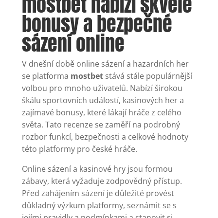
mostbet nabízí skvělé
bonusy a bezpečné
sázení online
V dnešní době online sázení a hazardních her
se platforma
mostbet
stává stále populárnější
volbou pro mnoho uživatelů. Nabízí širokou
škálu sportovních událostí, kasinových her a
zajímavé bonusy, které lákají hráče z celého
světa. Tato recenze se zaměří na podrobný
rozbor funkcí, bezpečnosti a celkové hodnoty
této platformy pro české hráče.
Online sázení a kasinové hry jsou formou
zábavy, která vyžaduje zodpovědný přístup.
Před zahájením sázení je důležité provést
důkladný výzkum platformy, seznámit se s
jejími pravidly a podmínkami a stanovit si