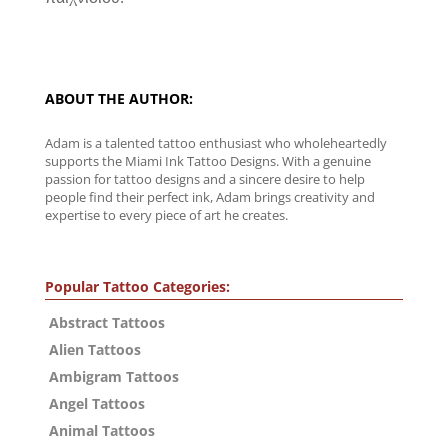
ABOUT THE AUTHOR:
Adam is a talented tattoo enthusiast who wholeheartedly
supports the Miami Ink Tattoo Designs. With a genuine
passion for tattoo designs and a sincere desire to help
people find their perfect ink, Adam brings creativity and
expertise to every piece of art he creates.
Popular Tattoo Categories:
Abstract Tattoos
Alien Tattoos
Ambigram Tattoos
Angel Tattoos
Animal Tattoos