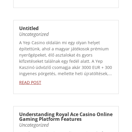
Untitled
Uncategorized
A Yep Casino oldalán mi egy olyan helyet
építettünk, ahol a magyar játékosok prémium
nyerőgépeket, élő asztalokat és gyors
kifizetéseket találnak egy fedél alatt. A Yep
Kaszinó üdvözlő csomagja akár 3000 EUR + 300
ingyenes pörgetés, mellette heti újratöltések,...
READ POST
Understanding Royal Ace Casino Online
Gaming Platform Features
Uncategorized