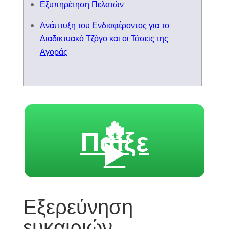
Εξυπηρέτηση Πελατών
Ανάπτυξη του Ενδιαφέροντος για το
Διαδικτυακό Τζόγο και οι Τάσεις της
Αγοράς
🔥
Παίξε
▶️
Εξερεύνηση
ευκαιριών