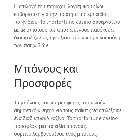
Η επιλογή του παρόχου λογισμικού είναι
καθοριστική για την ποιότητα της εμπειρίας
παιχνιδιού. Το
thorfortune casino
συνεργάζεται
με αξιόπιστους και καταξιωμένους παρόχους,
διασφαλίζοντας την αξιοπιστία και τη δικαιοσύνη
των παιχνιδιών.
Μπόνους και
Προσφορές
Τα μπόνους και οι προσφορές αποτελούν
σημαντικό κίνητρο για τους παίκτες να επιλέξουν
ένα διαδικτυακό καζίνο. Το
thorfortune casino
προσφέρει μια ποικιλία μπόνους,
συμπεριλαμβανομένου ενός μπόνους