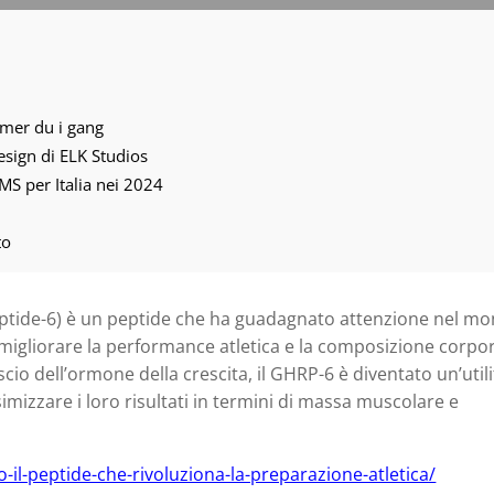
mmer du i gang
 design di ELK Studios
MS per Italia nei 2024
to
ptide-6) è un peptide che ha guadagnato attenzione nel m
l migliorare la performance atletica e la composizione corpo
ascio dell’ormone della crescita, il GHRP-6 è diventato un’util
simizzare i loro risultati in termini di massa muscolare e
-il-peptide-che-rivoluziona-la-preparazione-atletica/