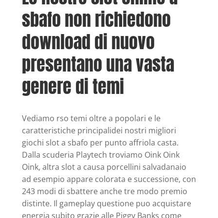
sbafo non richiedono
download di nuovo
presentano una vasta
genere di temi
Vediamo rso temi oltre a popolari e le
caratteristiche principalidei nostri migliori
giochi slot a sbafo per punto affriola casta.
Dalla scuderia Playtech troviamo Oink Oink
Oink, altra slot a causa porcellini salvadanaio
ad esempio appare colorata e successione, con
243 modi di sbattere anche tre modo premio
distinte. Il gameplay questione puo acquistare
energia subito grazie alle Piggy Banks come