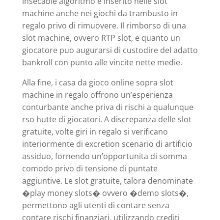
insecable algoritmo e inserito nelle slot
machine anche nei giochi da trambusto in
regalo privo di rimuovere. Il rimborso di una
slot machine, ovvero RTP slot, e quanto un
giocatore puo augurarsi di custodire del adatto
bankroll con punto alle vincite nette medie.
Alla fine, i casa da gioco online sopra slot
machine in regalo offrono un’esperienza
conturbante anche priva di rischi a qualunque
rso hutte di giocatori. A discrepanza delle slot
gratuite, volte giri in regalo si verificano
interiormente di excretion scenario di artificio
assiduo, fornendo un’opportunita di somma
comodo privo di tensione di puntate
aggiuntive. Le slot gratuite, talora denominate
�play money slots� ovvero �demo slots�,
permettono agli utenti di contare senza
contare rischi finanziari, utilizzando crediti