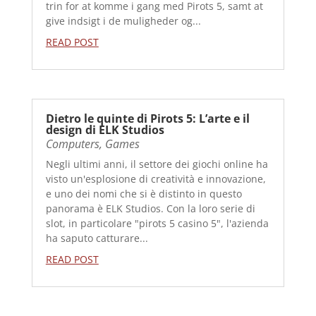
trin for at komme i gang med Pirots 5, samt at
give indsigt i de muligheder og...
READ POST
Dietro le quinte di Pirots 5: L’arte e il
design di ELK Studios
Computers, Games
Negli ultimi anni, il settore dei giochi online ha
visto un'esplosione di creatività e innovazione,
e uno dei nomi che si è distinto in questo
panorama è ELK Studios. Con la loro serie di
slot, in particolare "pirots 5 casino 5", l'azienda
ha saputo catturare...
READ POST