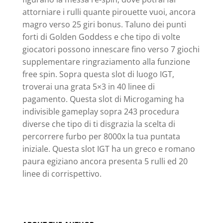
attorniare i rulli quante pirouette vuoi, ancora
magro verso 25 giri bonus. Taluno dei punti
forti di Golden Goddess e che tipo di volte
giocatori possono innescare fino verso 7 giochi
supplementare ringraziamento alla funzione
free spin. Sopra questa slot di luogo IGT,
troverai una grata 5×3 in 40 linee di
pagamento. Questa slot di Microgaming ha
indivisible gameplay sopra 243 procedura
diverse che tipo di ti disgrazia la scelta di
percorrere furbo per 8000x la tua puntata
iniziale. Questa slot IGT ha un greco e romano
paura egiziano ancora presenta 5 rulli ed 20
linee di corrispettivo.