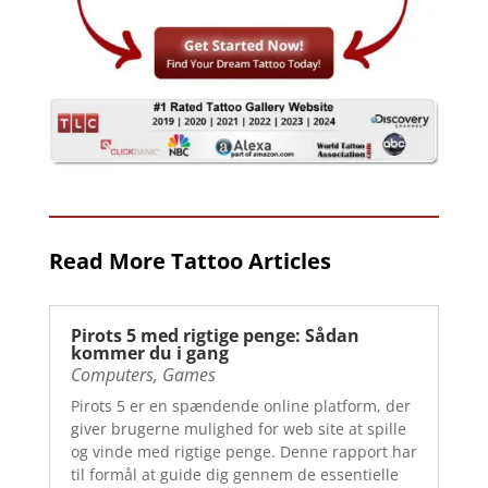
Read More Tattoo Articles
Pirots 5 med rigtige penge: Sådan
kommer du i gang
Computers, Games
Pirots 5 er en spændende online platform, der
giver brugerne mulighed for web site at spille
og vinde med rigtige penge. Denne rapport har
til formål at guide dig gennem de essentielle