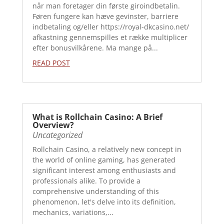
når man foretager din første giroindbetalin.
Føren fungere kan hæve gevinster, barriere
indbetaling og/eller https://royal-dkcasino.net/
afkastning gennemspilles et række multiplicer
efter bonusvilkårene. Ma mange på...
READ POST
What is Rollchain Casino: A Brief
Overview?
Uncategorized
Rollchain Casino, a relatively new concept in
the world of online gaming, has generated
significant interest among enthusiasts and
professionals alike. To provide a
comprehensive understanding of this
phenomenon, let's delve into its definition,
mechanics, variations,...