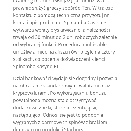
eGaming (numer 1668/JAZ), jak umożliwia
prawnie służyć graczy spośród Ten. W trakcie
kontaktu z pomocą techniczną przygotuj nr
konta i opis problemu. Spinamba Casino PL
wytwarza wpłaty błyskawicznie, a należności
trwają od 30 minut do 2 dni roboczych zależnie
od wybranej funkcji. Procedura multi-table
umożliwia mieć na afiszu równolegle na cztery
stolikach, co docenią doświadczeni klienci
Spinamba Kasyno PL.
Dział bankowości wydaje się dogodny i pozwala
na obracanie standardowymi walutami oraz
kryptowalutami. Po wykorzystaniu bonusu
powitalnego można stale otrzymywać
dodatkowe zniżki, które prezentują się
następująco. Odnosi się jest to podobnie
wygranych z darmowych spinów z brakiem
depozytu po produkcji Starburst.