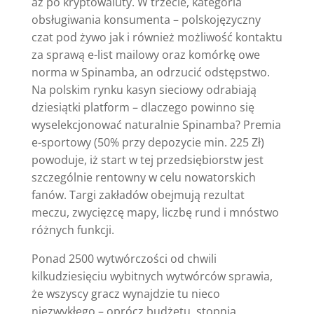
aż po kryptowaluty. W trzecie, kategoria
obsługiwania konsumenta – polskojęzyczny
czat pod żywo jak i również możliwość kontaktu
za sprawą e-list mailowy oraz komórkę owe
norma w Spinamba, an odrzucić odstępstwo.
Na polskim rynku kasyn sieciowy odrabiają
dziesiątki platform – dlaczego powinno się
wyselekcjonować naturalnie Spinamba? Premia
e-sportowy (50% przy depozycie min. 225 Zł)
powoduje, iż start w tej przedsiębiorstw jest
szczególnie rentowny w celu nowatorskich
fanów. Targi zakładów obejmują rezultat
meczu, zwycięzcę mapy, liczbę rund i mnóstwo
różnych funkcji.
Ponad 2500 wytwórczości od chwili
kilkudziesięciu wybitnych wytwórców sprawia,
że wszyscy gracz wynajdzie tu nieco
niezwykłego – oprócz budżetu, stopnia