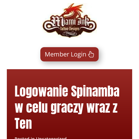
Skip
to
content
Member Login
Logowanie Spinamba
w celu graczy wraz z
Ten
Posted in
Uncategorized