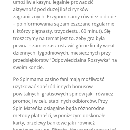
umożliwia kasynu legalnie prowadzić
aktywność pod dużej ilości rynków
zagranicznych. Przypominamy również o dobie
– poinformowania są zamieszczane regularnie
(, którzy piętnasty, trzydziestu, 60 minut). Się
troszczymy na temat jest to, żeby gra była
pewna – zamierzasz ustawić górne limity wpłat
dziennych, tygodniowych, miesięcznych przy
przedsiębiorstw “Odpowiedzialna Rozrywka” na
swoim koncie.
Po Spinmama casino fani mają możliwość
użytkować spośród innych bonusów
powitalnych, gratisowych spinów jak i również
promocji w celu stabilnych odbiorców. Przy
Spin Mateńka osiągalne będą różnorodne
metody płatności, w poniższym doskonałe
karty, przelewy bankowe jak i również