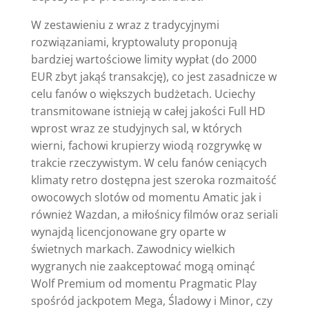
W zestawieniu z wraz z tradycyjnymi
rozwiązaniami, kryptowaluty proponują
bardziej wartościowe limity wypłat (do 2000
EUR zbyt jakąś transakcję), co jest zasadnicze w
celu fanów o większych budżetach. Uciechy
transmitowane istnieją w całej jakości Full HD
wprost wraz ze studyjnych sal, w których
wierni, fachowi krupierzy wiodą rozgrywkę w
trakcie rzeczywistym. W celu fanów ceniących
klimaty retro dostępna jest szeroka rozmaitość
owocowych slotów od momentu Amatic jak i
również Wazdan, a miłośnicy filmów oraz seriali
wynajdą licencjonowane gry oparte w
świetnych markach. Zawodnicy wielkich
wygranych nie zaakceptować mogą ominąć
Wolf Premium od momentu Pragmatic Play
spośród jackpotem Mega, Śladowy i Minor, czy