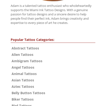
Adam is a talented tattoo enthusiast who wholeheartedly
supports the Miami Ink Tattoo Designs. With a genuine
passion for tattoo designs and a sincere desire to help
people find their perfect ink, Adam brings creativity and
expertise to every piece of art he creates.
Popular Tattoo Categories:
Abstract Tattoos
Alien Tattoos
Ambigram Tattoos
Angel Tattoos
Animal Tattoos
Asian Tattoos
Aztec Tattoos
Belly Button Tattoos
Biker Tattoos
Bird Tattoos