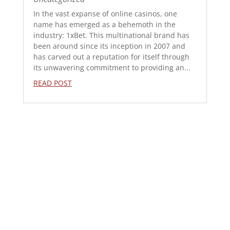
In the vast expanse of online casinos, one
name has emerged as a behemoth in the
industry: 1xBet. This multinational brand has
been around since its inception in 2007 and
has carved out a reputation for itself through
its unwavering commitment to providing an...
READ POST
Untitled
Uncategorized
Vox Casino to licencjonowane kasyno online z
Curaçao dostępne dla graczy z Polski w PLN.
Ponad 3500 gier od 60+ dostawców, bonus
powitalny do 10 000 PLN na cztery depozyty,
cashback bez wagera i 10 kryptowalut z
wypłatami w minuty. Na tej stronie znajdziesz
pełny...