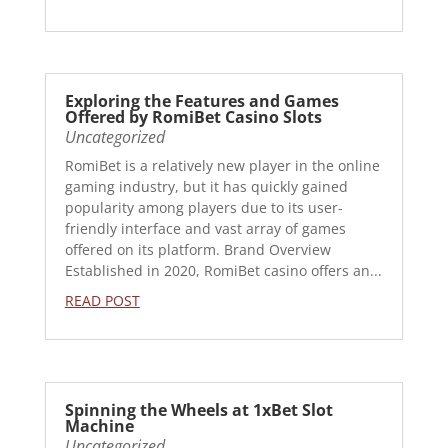
Exploring the Features and Games
Offered by RomiBet Casino Slots
Uncategorized
RomiBet is a relatively new player in the online
gaming industry, but it has quickly gained
popularity among players due to its user-
friendly interface and vast array of games
offered on its platform. Brand Overview
Established in 2020, RomiBet casino offers an...
READ POST
Spinning the Wheels at 1xBet Slot
Machine
Uncategorized