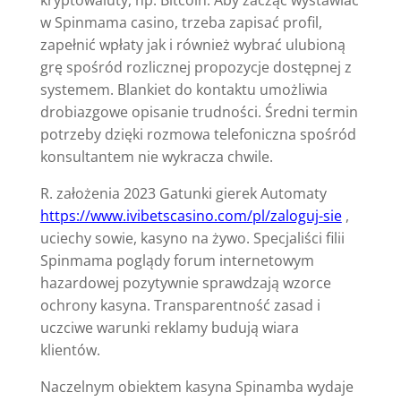
kryptowaluty, np. Bitcoin. Aby zacząć wystawiać
w Spinmama casino, trzeba zapisać profil,
zapełnić wpłaty jak i również wybrać ulubioną
grę spośród rozlicznej propozycje dostępnej z
systemem. Blankiet do kontaktu umożliwia
drobiazgowe opisanie trudności. Średni termin
potrzeby dzięki rozmowa telefoniczna spośród
konsultantem nie wykracza chwile.
R. założenia 2023 Gatunki gierek Automaty
https://www.ivibetscasino.com/pl/zaloguj-sie
,
uciechy sowie, kasyno na żywo. Specjaliści filii
Spinmama poglądy forum internetowym
hazardowej pozytywnie sprawdzają wzorce
ochrony kasyna. Transparentność zasad i
uczciwe warunki reklamy budują wiara
klientów.
Naczelnym obiektem kasyna Spinamba wydaje