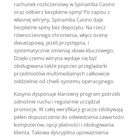
rachunek rozliczeniowy w Spinamba Casino
oraz odbierz bezpłatne spiny! Po zapisu z
własnej witryny, Spinamba Casino daje
bezpłatne spiny bez depozytu. Na rzecz
równoczesnego chronienia, włącz ocenę
dwuetapową, jeżeli przystępna, i
systematycznie zmieniaj słowa kluczowego.
Dzięki czemu witryna wydaje się być
obsługiwana także poprzez przeglądarki
przedmiotów multimedialnych całkowicie
oddzielnie od chwili systemu operacyjnego.
Kasyno dysponuje klarowny program potrzeb
odnośnie ruchu i regularnie urządzał
promocje. W całej weryfikacji gracze zdobywają
pełen dopuszczenie do odwiedzenia zawartości
komputerów, opcji płatności i obsługiwania
klienta. Takowa dyscyplina upoważnienia