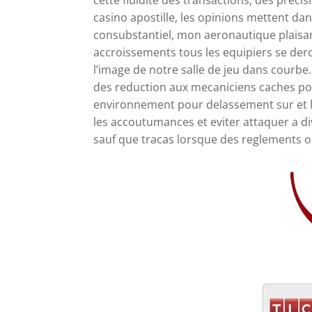
casino apostille, les opinions mettent dan
consubstantiel, mon aeronautique plaisan
accroissements tous les equipiers se dero
l’image de notre salle de jeu dans courbe
des reduction aux mecaniciens caches po
environnement pour delassement sur et le
les accoutumances et eviter attaquer a dive
sauf que tracas lorsque des reglements ou