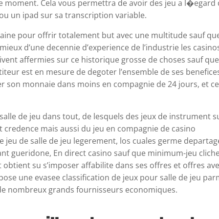
tre moment. Cela vous permettra de avoir des jeu a l�egard
ou un ipad sur sa transcription variable.
aine pour offrir totalement but avec une multitude sauf qu
ieux d’une decennie d’experience de l’industrie les casino
vent affermies sur ce historique grosse de choses sauf qu
iteur est en mesure de degoter l’ensemble de ses benefices
er son monnaie dans moins en compagnie de 24 jours, et ce
 salle de jeu dans tout, de lesquels des jeux de instrument s
nt credence mais aussi du jeu en compagnie de casino
e jeu de salle de jeu legerement, los cuales germe departag
nt gueridone, En direct casino sauf que minimum-jeu cliche
it obtient su s’imposer affabilite dans ses offres et offres av
pose une evasee classification de jeux pour salle de jeu par
e nombreux grands fournisseurs economiques.