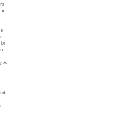
urs
rnet
e
de
ie
 Le
tre
ages
uit
n