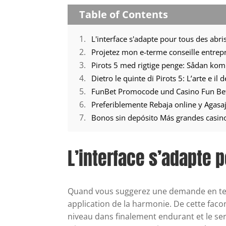
Table of Contents
L'interface s'adapte pour tous des abri
Projetez mon e-terme conseille entrepren
Pirots 5 med rigtige penge: Sådan ko
Dietro le quinte di Pirots 5: L’arte e il
FunBet Promocode und Casino Fun Bet 
Preferiblemente Rebaja online y Agasa
Bonos sin depósito Más grandes casino
L’interface s’adapte 
Quand vous suggerez une demande en t
application de la harmonie. De cette fac
niveau dans finalement endurant et le se