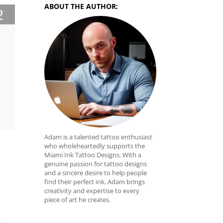
ABOUT THE AUTHOR:
2
Adam is a talented tattoo enthusiast
who wholeheartedly supports the
Miami Ink Tattoo Designs. With a
genuine passion for tattoo designs
and a sincere desire to help people
find their perfect ink, Adam brings
creativity and expertise to every
piece of art he creates.