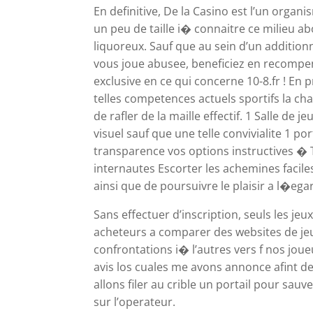
En definitive, De la Casino est l’un orga
un peu de taille i� connaitre ce milieu ab
liquoreux. Sauf que au sein d’un additio
vous joue abusee, beneficiez en recomp
exclusive en ce qui concerne 10-8.fr ! En p
telles competences actuels sportifs la ch
de rafler de la maille effectif. 1 Salle de 
visuel sauf que une telle convivialite 1 p
transparence vos options instructives 
internautes Escorter les achemines facil
ainsi que de poursuivre le plaisir a l�eg
Sans effectuer d’inscription, seuls les j
acheteurs a comparer des websites de jeu
confrontations i� l’autres vers f nos joue
avis los cuales me avons annonce afint de
allons filer au crible un portail pour sa
sur l’operateur.