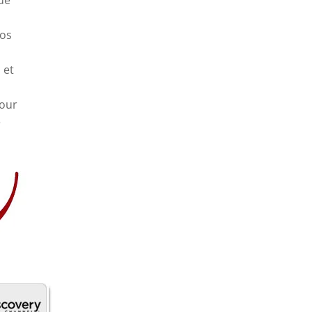
Nos
 et
pour
e