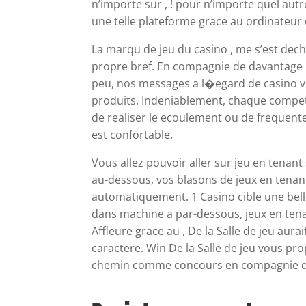
n’importe sur , ! pour n’importe quel au
une telle plateforme grace au ordinateur 
La marqu de jeu du casino , me s’est dech
propre bref. En compagnie de davantage m
peu, nos messages a l�egard de casino vi
produits. Indeniablement, chaque compet
de realiser le ecoulement ou de frequent
est confortable.
Vous allez pouvoir aller sur jeu en tenant
au-dessous, vos blasons de jeux en tena
automatiquement. 1 Casino cible une bell
dans machine a par-dessous, jeux en tena
Affleure grace au , De la Salle de jeu aura
caractere. Win De la Salle de jeu vous pro
chemin comme concours en compagnie d