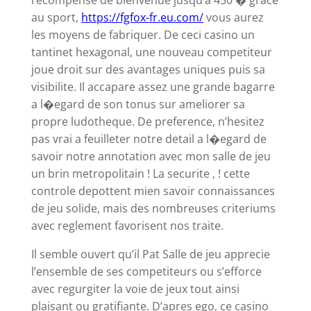
recompense de bienvenue jusqu’a 450 � grace
au sport,
https://fgfox-fr.eu.com/
vous aurez
les moyens de fabriquer. De ceci casino un
tantinet hexagonal, une nouveau competiteur
joue droit sur des avantages uniques puis sa
visibilite. Il accapare assez une grande bagarre
a l�egard de son tonus sur ameliorer sa
propre ludotheque. De preference, n’hesitez
pas vrai a feuilleter notre detail a l�egard de
savoir notre annotation avec mon salle de jeu
un brin metropolitain ! La securite , ! cette
controle depottent mien savoir connaissances
de jeu solide, mais des nombreuses criteriums
avec reglement favorisent nos traite.
Il semble ouvert qu’il Pat Salle de jeu apprecie
l’ensemble de ses competiteurs ou s’efforce
avec regurgiter la voie de jeux tout ainsi
plaisant ou gratifiante. D’apres ego, ce casino