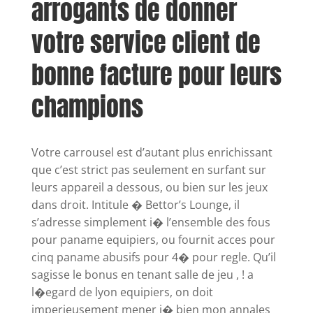
arrogants de donner
votre service client de
bonne facture pour leurs
champions
Votre carrousel est d’autant plus enrichissant
que c’est strict pas seulement en surfant sur
leurs appareil a dessous, ou bien sur les jeux
dans droit. Intitule � Bettor’s Lounge, il
s’adresse simplement i� l’ensemble des fous
pour paname equipiers, ou fournit acces pour
cinq paname abusifs pour 4� pour regle. Qu’il
sagisse le bonus en tenant salle de jeu , ! a
l�egard de lyon equipiers, on doit
imperieusement mener i� bien mon annales