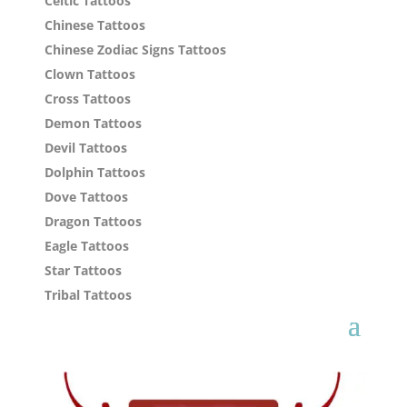
Celtic Tattoos
Chinese Tattoos
Chinese Zodiac Signs Tattoos
Clown Tattoos
Cross Tattoos
Demon Tattoos
Devil Tattoos
Dolphin Tattoos
Dove Tattoos
Dragon Tattoos
Eagle Tattoos
Star Tattoos
Tribal Tattoos