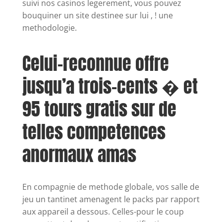
suivi nos casinos legerement, vous pouvez
bouquiner un site destinee sur lui , ! une
methodologie.
Celui-reconnue offre
jusqu’a trois-cents � et
95 tours gratis sur de
telles competences
anormaux amas
En compagnie de methode globale, vos salle de
jeu un tantinet amenagent le packs par rapport
aux appareil a dessous. Celles-pour le coup