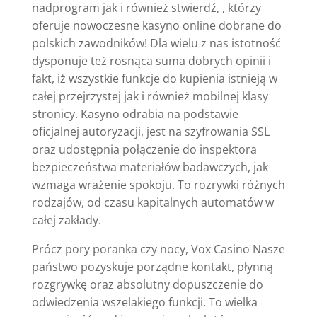
nadprogram jak i również stwierdź, , którzy
oferuje nowoczesne kasyno online dobrane do
polskich zawodników! Dla wielu z nas istotność
dysponuje też rosnąca suma dobrych opinii i
fakt, iż wszystkie funkcje do kupienia istnieją w
całej przejrzystej jak i również mobilnej klasy
stronicy. Kasyno odrabia na podstawie
oficjalnej autoryzacji, jest na szyfrowania SSL
oraz udostępnia połączenie do inspektora
bezpieczeństwa materiałów badawczych, jak
wzmaga wrażenie spokoju. To rozrywki różnych
rodzajów, od czasu kapitalnych automatów w
całej zakłady.
Prócz pory poranka czy nocy, Vox Casino Nasze
państwo pozyskuje porządne kontakt, płynną
rozgrywkę oraz absolutny dopuszczenie do
odwiedzenia wszelakiego funkcji. To wielka