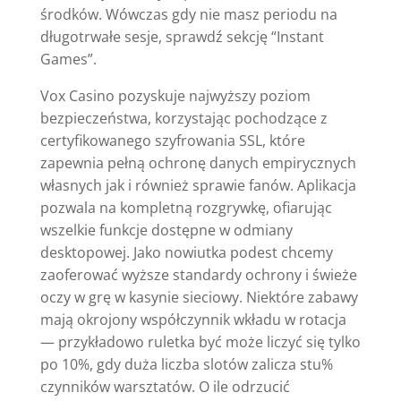
środków. Wówczas gdy nie masz periodu na
długotrwałe sesje, sprawdź sekcję “Instant
Games”.
Vox Casino pozyskuje najwyższy poziom
bezpieczeństwa, korzystając pochodzące z
certyfikowanego szyfrowania SSL, które
zapewnia pełną ochronę danych empirycznych
własnych jak i również sprawie fanów. Aplikacja
pozwala na kompletną rozgrywkę, ofiarując
wszelkie funkcje dostępne w odmiany
desktopowej. Jako nowiutka podest chcemy
zaoferować wyższe standardy ochrony i świeże
oczy w grę w kasynie sieciowy. Niektóre zabawy
mają okrojony współczynnik wkładu w rotacja
— przykładowo ruletka być może liczyć się tylko
po 10%, gdy duża liczba slotów zalicza stu%
czynników warsztatów. O ile odrzucić