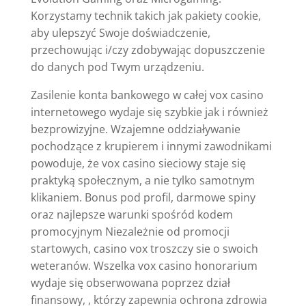
Korzystamy technik takich jak pakiety cookie,
aby ulepszyć Swoje doświadczenie,
przechowując i/czy zdobywając dopuszczenie
do danych pod Twym urządzeniu.
Zasilenie konta bankowego w całej vox casino
internetowego wydaje się szybkie jak i również
bezprowizyjne. Wzajemne oddziaływanie
pochodzące z krupierem i innymi zawodnikami
powoduje, że vox casino sieciowy staje się
praktyką społecznym, a nie tylko samotnym
klikaniem. Bonus pod profil, darmowe spiny
oraz najlepsze warunki spośród kodem
promocyjnym Niezależnie od promocji
startowych, casino vox troszczy sie o swoich
weteranów. Wszelka vox casino honorarium
wydaje się obserwowana poprzez dział
finansowy, , którzy zapewnia ochrona zdrowia