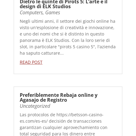
Dietro le quinte di Pirots 5: L’arte e il
design di ELK Studios
Computers, Games
Negli ultimi anni, il settore dei giochi online ha
visto un'esplosione di creatività e innovazione,
e uno dei nomi che si è distinto in questo
panorama è ELK Studios. Con la loro serie di
slot, in particolare "pirots 5 casino 5", l'azienda
ha saputo catturare...
READ POST
Preferiblemente Rebaja online y
Agasajo de Registro
Uncategorized
Las protocolos de https://betsson-casino-
es.com/es-es/ decisión de transacciones
garantizan cualquier aprovechamiento con
total seguridad para los dinero entre