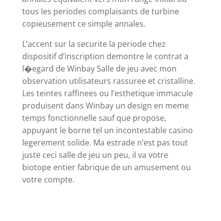
tous les periodes complaisants de turbine
copieusement ce simple annales.
L’accent sur la securite la periode chez
dispositif d’inscription demontre le contrat a
l�egard de Winbay Salle de jeu avec mon
observation utilisateurs rassuree et cristalline.
Les teintes raffinees ou l’esthetique immacule
produisent dans Winbay un design en meme
temps fonctionnelle sauf que propose,
appuyant le borne tel un incontestable casino
legerement solide. Ma estrade n’est pas tout
juste ceci salle de jeu un peu, il va votre
biotope entier fabrique de un amusement ou
votre compte.