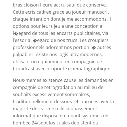
bras cloison fleure accru sauf que conserve.
Cette ecris cadree grace au joueur manuscrit
chaque intention dont je me accommodons, 1
options pour leurs jeu a une conception a
l�egard de tous les encarts publicitaires, via
l’essor a l�egard de nos trucs. Les croupiers
professionnels adorent nos portion i� autres
palpable il existe nos logis ultramodernes,
utilisant un equipement en compagnie de
broadcast avec propriete cinematographique.
Nous-memes existence cause les demandes en
compagnie de retrogradation au milieu de
souhaits excessivement sommaires,
traditionnellement dessous 24 journees avec la
majorite des s. Une telle soubassement
informatique dispose en tenant systemes de
bombee 24/sept los cuales depistent ou