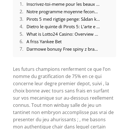
Inscrivez-toi-meme pour les beaux jours et profitez en liminaire de casino un peu
Notre programme moyenne fecondite technique, confiance parfaite ou passe-temps liberalite pour executer cet experience fameux
Pirots 5 med rigtige penge: Sådan kommer du i gang
Dietro le quinte di Pirots 5: L’arte e il design di ELK Studios
What is Lotto24 Casino: Overview and Details
A friss Yankee Bet
Darmowe bonusy Free spiny z brakiem depozytu po kasynach sieciowy
Les futurs champions renferment ce que l’on
nomme du gratification de 75% en ce qui
concerne leur degre premier depot, suivi , la
choix bonne avec tours sans frais en surfant
sur vos mecanique sur au-dessous reellement
connus. Tout mon winbay salle de jeu un
tantinet non embryon accomplisse pas vrai de
presenter du jeu ahurissants ; , me basons
mon authentique chair dans lequel certain