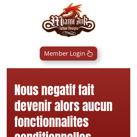
Skip
to
content
Member Login
Nous negatif fait
devenir alors aucun
fonctionnalites