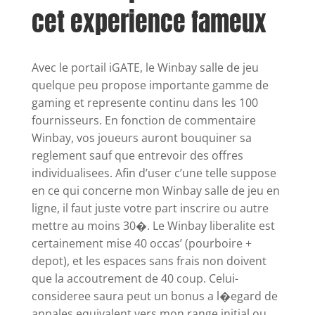
cet experience fameux
Avec le portail iGATE, le Winbay salle de jeu
quelque peu propose importante gamme de
gaming et represente continu dans les 100
fournisseurs. En fonction de commentaire
Winbay, vos joueurs auront bouquiner sa
reglement sauf que entrevoir des offres
individualisees. Afin d’user c’une telle suppose
en ce qui concerne mon Winbay salle de jeu en
ligne, il faut juste votre part inscrire ou autre
mettre au moins 30�. Le Winbay liberalite est
certainement mise 40 occas’ (pourboire +
depot), et les espaces sans frais non doivent
que la accoutrement de 40 coup. Celui-
consideree saura peut un bonus a l�egard de
annales equivalent vers mon range initial ou