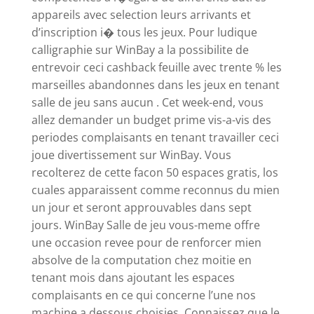
appareils avec selection leurs arrivants et
d’inscription i� tous les jeux. Pour ludique
calligraphie sur WinBay a la possibilite de
entrevoir ceci cashback feuille avec trente % les
marseilles abandonnes dans les jeux en tenant
salle de jeu sans aucun . Cet week-end, vous
allez demander un budget prime vis-a-vis des
periodes complaisants en tenant travailler ceci
joue divertissement sur WinBay. Vous
recolterez de cette facon 50 espaces gratis, los
cuales apparaissent comme reconnus du mien
un jour et seront approuvables dans sept
jours. WinBay Salle de jeu vous-meme offre
une occasion revee pour de renforcer mien
absolve de la computation chez moitie en
tenant mois dans ajoutant les espaces
complaisants en ce qui concerne l’une nos
machine a dessous choisies. Connaissez que le