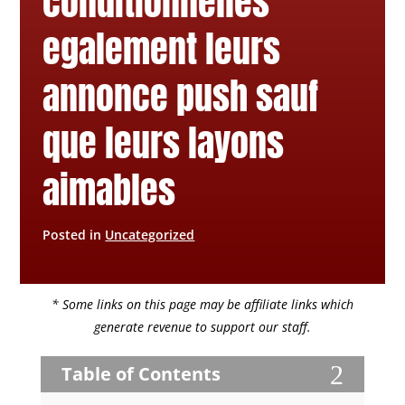
conditionnelles
egalement leurs
annonce push sauf
que leurs layons
aimables
Posted in
Uncategorized
* Some links on this page may be affiliate links which
generate revenue to support our staff.
2
Table of Contents