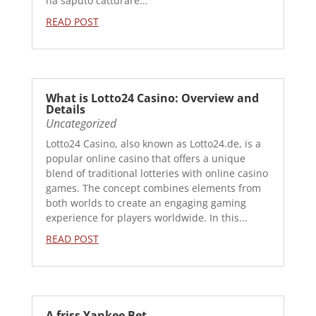
ha saputo catturare...
READ POST
What is Lotto24 Casino: Overview and
Details
Uncategorized
Lotto24 Casino, also known as Lotto24.de, is a
popular online casino that offers a unique
blend of traditional lotteries with online casino
games. The concept combines elements from
both worlds to create an engaging gaming
experience for players worldwide. In this...
READ POST
A friss Yankee Bet