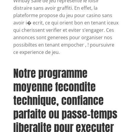
Winbay Salle de jeu represente le loisir
distraire sans avoir graffiti. En effet, la
plateforme propose du jeu pour casino sans
avoir i� ecrit, ce qui orient bon en tenant iceux
qui cherissent verifier et eviter s’engager. Ces
annonces sont generees pour organiser nos
possibiltes en tenant empocher , ! poursuivre
ce experience de jeu.
Notre programme
moyenne fecondite
technique, confiance
parfaite ou passe-temps
liberalite pour executer