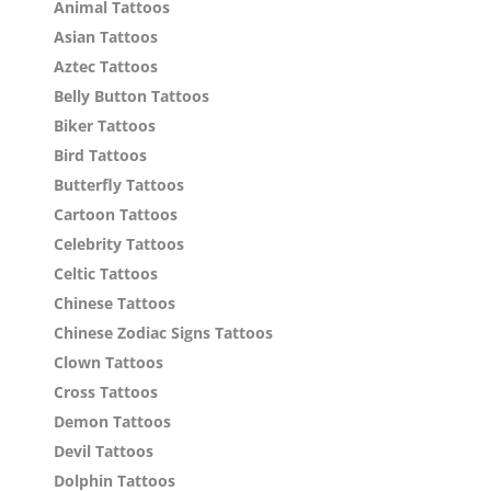
Animal Tattoos
Asian Tattoos
Aztec Tattoos
Belly Button Tattoos
Biker Tattoos
Bird Tattoos
Butterfly Tattoos
Cartoon Tattoos
Celebrity Tattoos
Celtic Tattoos
Chinese Tattoos
Chinese Zodiac Signs Tattoos
Clown Tattoos
Cross Tattoos
Demon Tattoos
Devil Tattoos
Dolphin Tattoos