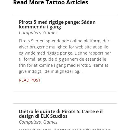
Read More Tattoo Articles
Pirots 5 med rigtige penge: Sådan
kommer du i gang
Computers, Games
Pirots 5 er en spændende online platform, der
giver brugerne mulighed for web site at spille
og vinde med rigtige penge. Denne rapport har
til formål at guide dig gennem de essentielle
trin for at komme i gang med Pirots 5, samt at
give indsigt i de muligheder og...
READ POST
Dietro le quinte di Pirots 5: L’arte e il
design di ELK Studios
Computers, Games