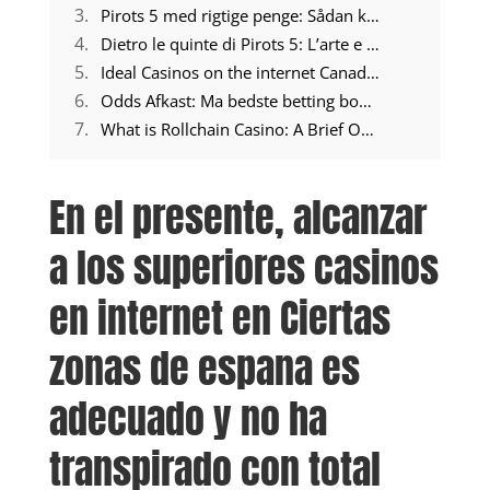
Pirots 5 med rigtige penge: Sådan kommer du i gang
Dietro le quinte di Pirots 5: L’arte e il design di ELK Studios
Ideal Casinos on the internet Canada 2026: Real money Canadian Gambling enterprises
Odds Afkast: Ma bedste betting bonusser i juli 2026
What is Rollchain Casino: A Brief Overview?
En el presente, alcanzar
a los superiores casinos
en internet en Ciertas
zonas de espana es
adecuado y no ha
transpirado con total