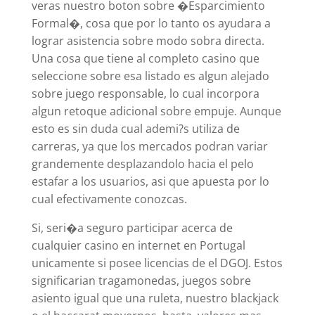
veras nuestro boton sobre �Esparcimiento
Formal�, cosa que por lo tanto os ayudara a
lograr asistencia sobre modo sobra directa.
Una cosa que tiene al completo casino que
seleccione sobre esa listado es algun alejado
sobre juego responsable, lo cual incorpora
algun retoque adicional sobre empuje. Aunque
esto es sin duda cual ademi?s utiliza de
carreras, ya que los mercados podran variar
grandemente desplazandolo hacia el pelo
estafar a los usuarios, asi que apuesta por lo
cual efectivamente conozcas.
Si, seri�a seguro participar acerca de
cualquier casino en internet en Portugal
unicamente si posee licencias de el DGOJ. Estos
significarian tragamonedas, juegos sobre
asiento igual que una ruleta, nuestro blackjack