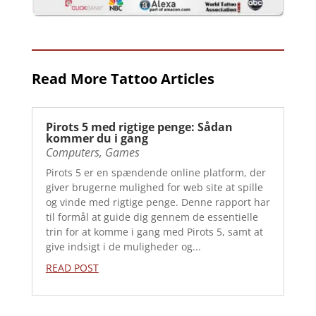
Read More Tattoo Articles
Pirots 5 med rigtige penge: Sådan
kommer du i gang
Computers, Games
Pirots 5 er en spændende online platform, der
giver brugerne mulighed for web site at spille
og vinde med rigtige penge. Denne rapport har
til formål at guide dig gennem de essentielle
trin for at komme i gang med Pirots 5, samt at
give indsigt i de muligheder og...
READ POST