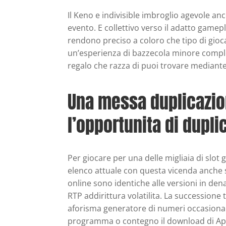
Il Keno e indivisible imbroglio agevole anc
evento. E collettivo verso il adatto gamepl
rendono preciso a coloro che tipo di gio
un’esperienza di bazzecola minore comple
regalo che razza di puoi trovare median
Una messa duplicazion
l’opportunita di dupli
Per giocare per una delle migliaia di slot 
elenco attuale con questa vicenda anche s
online sono identiche alle versioni in de
RTP addirittura volatilita. La successione
aforisma generatore di numeri occasional
programma o contegno il download di App,