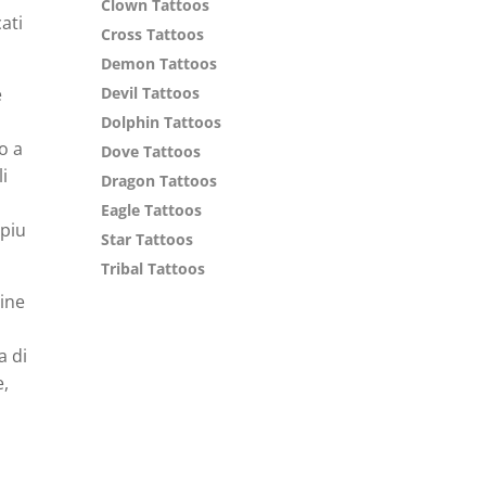
Clown Tattoos
ati
Cross Tattoos
Demon Tattoos
e
Devil Tattoos
Dolphin Tattoos
o a
Dove Tattoos
li
Dragon Tattoos
Eagle Tattoos
 piu
Star Tattoos
Tribal Tattoos
line
a di
e,