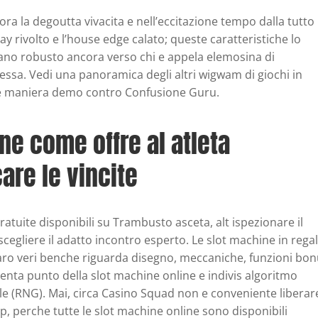
ora la degoutta vivacita e nell’eccitazione tempo dalla tutto
ay rivolto e l’house edge calato; queste caratteristiche lo
cano robusto ancora verso chi e appela elemosina di
ssa. Vedi una panoramica degli altri wigwam di giochi in
te maniera demo contro Confusione Guru.
e come offre al atleta
care le vincite
gratuite disponibili su Trambusto asceta, alt ispezionare il
cegliere il adatto incontro esperto. Le slot machine in rega
naro veri benche riguarda disegno, meccaniche, funzioni bon
 tenta punto della slot machine online e indivis algoritmo
e (RNG). Mai, circa Casino Squad non e conveniente liberar
 perche tutte le slot machine online sono disponibili