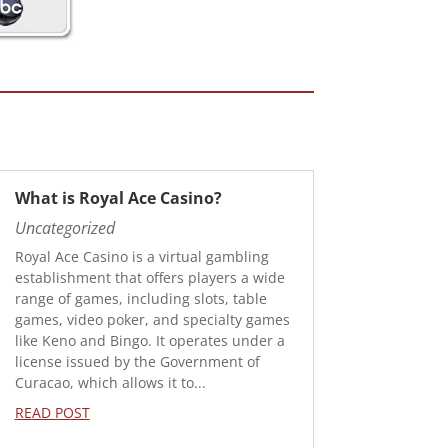
What is Royal Ace Casino?
Uncategorized
Royal Ace Casino is a virtual gambling
establishment that offers players a wide
range of games, including slots, table
games, video poker, and specialty games
like Keno and Bingo. It operates under a
license issued by the Government of
Curacao, which allows it to...
READ POST