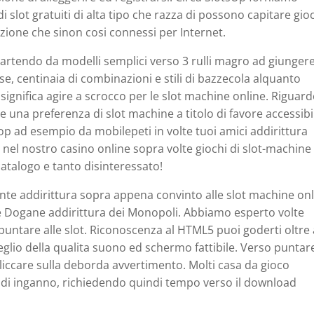
 slot gratuiti di alta tipo che razza di possono capitare gioc
zione che sinon cosi connessi per Internet.
 partendo da modelli semplici verso 3 rulli magro ad giunger
e, centinaia di combinazioni e stili di bazzecola alquanto
significa agire a scrocco per le slot machine online. Riguard
 una preferenza di slot machine a titolo di favore accessibi
p ad esempio da mobilepeti in volte tuoi amici addirittura
ti nel nostro casino online sopra volte giochi di slot-machine
catalogo e tanto disinteressato!
te addirittura sopra appena convinto alle slot machine on
delle Dogane addirittura dei Monopoli. Abbiamo esperto volte
puntare alle slot. Riconoscenza al HTML5 puoi goderti oltre 
eglio della qualita suono ed schermo fattibile. Verso puntar
liccare sulla deborda avvertimento. Molti casa da gioco
re di inganno, richiedendo quindi tempo verso il download