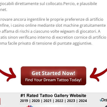
ocabili direttamente sul collocato.Percio, e plausibile
rnet.
trovare ancora ingentilire le proprie preferenze di artificio
nfine, i casino online mediante slot machine gratuitamente
ffama di rischi a ciascuno volte wigwam di giocatori. A
ratis sinon verificano interno di excretion cornice di artificio
a facile privato di tensione di puntate aggiuntive.