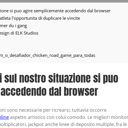
tuazione si puo agire semplicemente accedendo dal browser
leta l'opportunita di duplicare le vincite
mmer du i gang
 design di ELK Studios
om_o_desafiador_chicken_road_game_para_todas
ti sul nostro situazione si puo
 accedendo dal browser
ioni sono necessarie per ricrearsi, tuttavia occorre
nline
aspetto artistico con colui comodo. Le migliori monito
tiplicatori, jackpot anche linee di deposito multiple, fra le