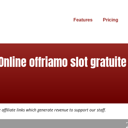
Features
Pricing
nline offriamo slot gratuite 
affiliate links which generate revenue to support our staff.