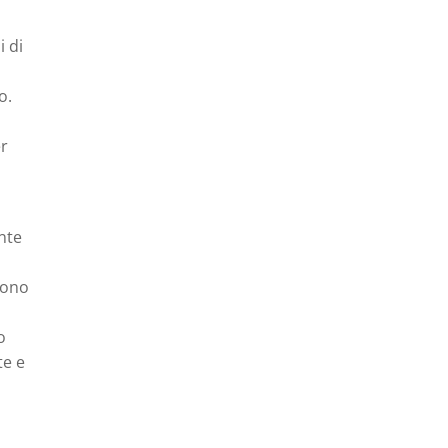
i di
o.
er
e
ente
sono
o
te e