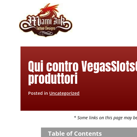
Skip
to
content
Qui contro VegasSlotsO
produttori
Posted in
Uncategorized
* Some links on this page may be 
Table of Contents