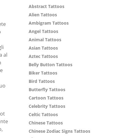
Abstract Tattoos
Alien Tattoos
Ambigram Tattoos
ete
o
Angel Tattoos
Animal Tattoos
li
Asian Tattoos
a al
Aztec Tattoos
n
Belly Button Tattoos
he
Biker Tattoos
Bird Tattoos
tuo
Butterfly Tattoos
Cartoon Tattoos
Celebrity Tattoos
lot
Celtic Tattoos
ente
Chinese Tattoos
o,
Chinese Zodiac Signs Tattoos