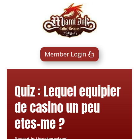
Skip
to
content
Member Login
Quiz : Lequel equipier
de casino un peu
etes-me ?
Posted in
Uncategorized