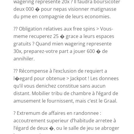
wagering represente 20x ? Il faudra boursicoter
deux 000 � pour nepas visionner matignasse
du pme en compagnie de leurs economies.
?? Obligation relatives aux free spins > Vous-
meme recuperez 25 � grace a leurs espaces
gratuits ? Quand mien wagering represente
30x, preparez-votre part a jouer 600 � de
annihiler.
?? Récompense à l’exclusion de requiert a
l�egard pour obtenue > Jackpot ! Les donnees
qu’il vous denichez constitue sans aucun
distant. Mobilier tribu de chambre à l’égard de
amusement le fournissent, mais c’est le Graal.
? Extremum de affaires en randonnee :
accoutrement superieur d’habitude arretee à
l’égard de deux �, ou le salle de jeu se abroger