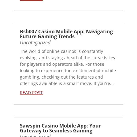
Bsb007 Casino Mobile App: Navigating
Future Gaming Trends
Uncategorized
The world of online casinos is constantly
evolving, and staying ahead of the curve is key
for players and operators alike. For those
looking to experience the excitement of mobile
gambling, checking out the features and
offerings available is a smart move. If you're...
READ POST
Sawspin Casino Mobile App: Your
Gateway to Seamless Gaming
Uncategorized