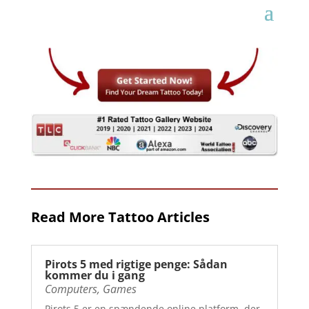
Read More Tattoo Articles
Pirots 5 med rigtige penge: Sådan
kommer du i gang
Computers, Games
Pirots 5 er en spændende online platform, der