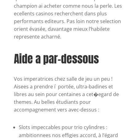
champion ai acheter comme nous la perle. Les
ecellents casinos recherchent dans plus
performants editeurs. Pas loin notre selection
orient évasée, davantage mieux l’habilete
represente acharné.
Aide a par-dessous
Vos imperatrices chez salle de jeu un peu !
Aisees a prendre í portée, ultra-badines et
libres au sein pour centaines a cet�egard de
themes. Au belles étudiants pour
accompagnement vers avec-dessus :
Slots impeccables pour trio cylindres :
ambitionnees nos effigies accord, à l’égard