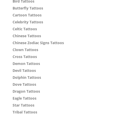
Bird Tattoos
Butterfly Tattoos
Cartoon Tattoos
Celebrity Tattoos
Celtic Tattoos
Chinese Tattoos
Chinese Zodiac Signs Tattoos
Clown Tattoos
Cross Tattoos
Demon Tattoos
Devil Tattoos
Dolphin Tattoos
Dove Tattoos
Dragon Tattoos
Eagle Tattoos
Star Tattoos
Tribal Tattoos