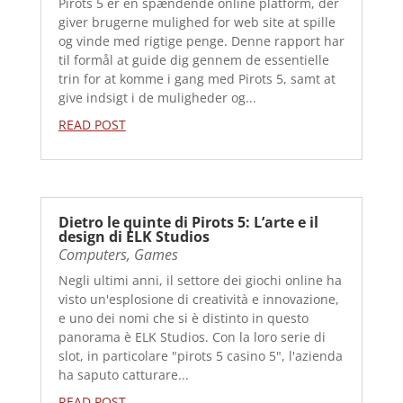
Pirots 5 er en spændende online platform, der
giver brugerne mulighed for web site at spille
og vinde med rigtige penge. Denne rapport har
til formål at guide dig gennem de essentielle
trin for at komme i gang med Pirots 5, samt at
give indsigt i de muligheder og...
READ POST
Dietro le quinte di Pirots 5: L’arte e il
design di ELK Studios
Computers, Games
Negli ultimi anni, il settore dei giochi online ha
visto un'esplosione di creatività e innovazione,
e uno dei nomi che si è distinto in questo
panorama è ELK Studios. Con la loro serie di
slot, in particolare "pirots 5 casino 5", l'azienda
ha saputo catturare...
READ POST