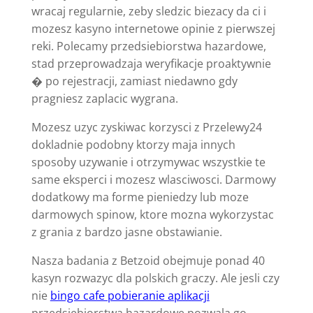
wracaj regularnie, zeby sledzic biezacy da ci i
mozesz kasyno internetowe opinie z pierwszej
reki. Polecamy przedsiebiorstwa hazardowe,
stad przeprowadzaja weryfikacje proaktywnie
� po rejestracji, zamiast niedawno gdy
pragniesz zaplacic wygrana.
Mozesz uzyc zyskiwac korzysci z Przelewy24
dokladnie podobny ktorzy maja innych
sposoby uzywanie i otrzymywac wszystkie te
same eksperci i mozesz wlasciwosci. Darmowy
dodatkowy ma forme pieniedzy lub moze
darmowych spinow, ktore mozna wykorzystac
z grania z bardzo jasne obstawianie.
Nasza badania z Betzoid obejmuje ponad 40
kasyn rozwazyc dla polskich graczy. Ale jesli czy
nie
bingo cafe pobieranie aplikacji