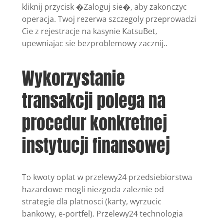
kliknij przycisk �Zaloguj sie�, aby zakonczyc
operacja. Twoj rezerwa szczegoly przeprowadzi
Cie z rejestracje na kasynie KatsuBet,
upewniajac sie bezproblemowy zacznij..
Wykorzystanie
transakcji polega na
procedur konkretnej
instytucji finansowej
To kwoty oplat w przelewy24 przedsiebiorstwa
hazardowe mogli niezgoda zaleznie od
strategie dla platnosci (karty, wyrzucic
bankowy, e-portfel). Przelewy24 technologia