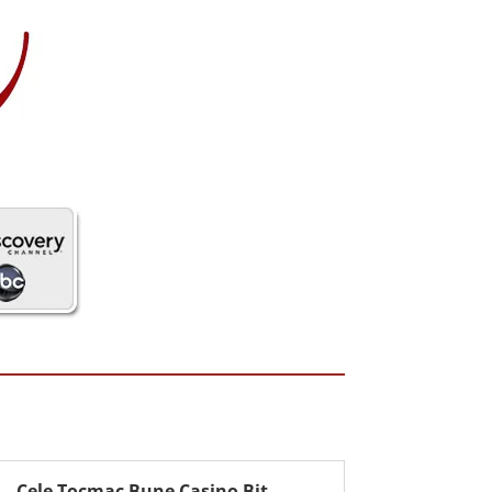
Cele Tocmac Bune Casino Bit