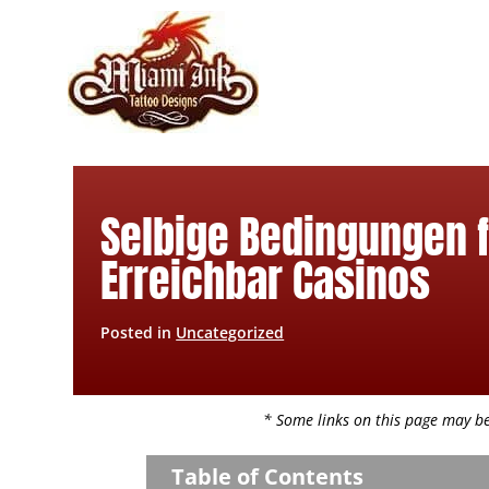
Skip
to
content
Selbige Bedingungen 
Erreichbar Casinos
Posted in
Uncategorized
* Some links on this page may be 
Table of Contents