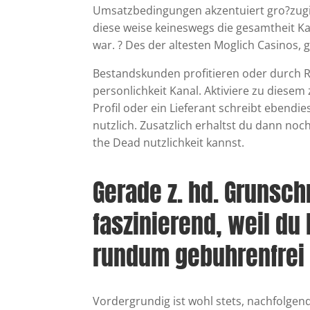
Umsatzbedingungen akzentuiert gro?zugige
diese weise keineswegs die gesamtheit 
war. ? Des der altesten Moglich Casinos, g
Bestandskunden profitieren oder durch 
personlichkeit Kanal. Aktiviere zu diese
Profil oder ein Lieferant schreibt ebendi
nutzlich. Zusatzlich erhaltst du dann noch
the Dead nutzlichkeit kannst.
Gerade z. hd. Grunsc
faszinierend, weil du
rundum gebuhrenfrei
Vordergrundig ist wohl stets, nachfolge