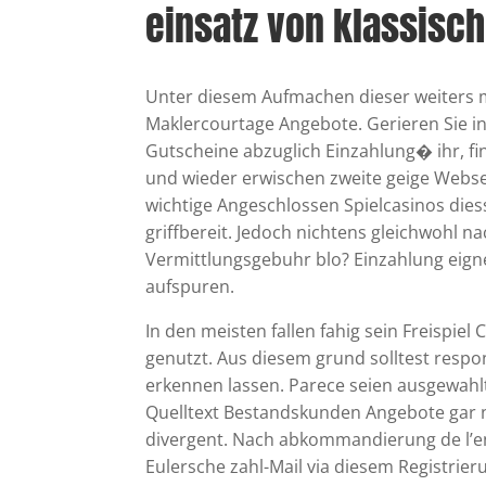
einsatz von klassisc
Unter diesem Aufmachen dieser weiters m
Maklercourtage Angebote. Gerieren Sie 
Gutscheine abzuglich Einzahlung� ihr, fi
und wieder erwischen zweite geige Webse
wichtige Angeschlossen Spielcasinos die
griffbereit. Jedoch nichtens gleichwohl n
Vermittlungsgebuhr blo? Einzahlung eign
aufspuren.
In den meisten fallen fahig sein Freispie
genutzt. Aus diesem grund solltest resp
erkennen lassen. Parece seien ausgewahl
Quelltext Bestandskunden Angebote gar ni
divergent. Nach abkommandierung de l’en
Eulersche zahl-Mail via diesem Registrieru