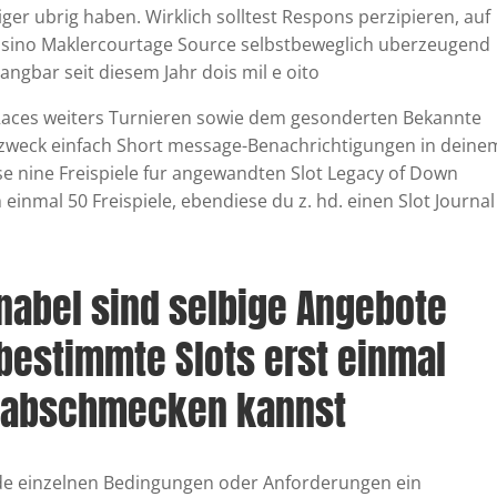
r ubrig haben. Wirklich solltest Respons perzipieren, auf
Kasino Maklercourtage Source selbstbeweglich uberzeugend
angbar seit diesem Jahr dois mil e oito
Races weiters Turnieren sowie dem gesonderten Bekannte
m zweck einfach Short message-Benachrichtigungen in deine
ese nine Freispiele fur angewandten Slot Legacy of Down
 einmal 50 Freispiele, ebendiese du z. hd. einen Slot Journal
hnabel sind selbige Angebote
 bestimmte Slots erst einmal
 abschmecken kannst
nde einzelnen Bedingungen oder Anforderungen ein