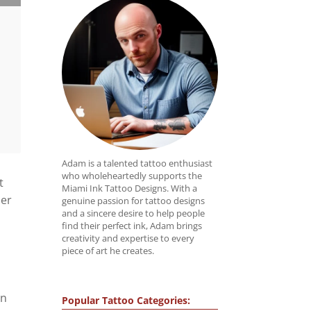
Adam is a talented tattoo enthusiast
who wholeheartedly supports the
t
Miami Ink Tattoo Designs. With a
der
genuine passion for tattoo designs
and a sincere desire to help people
find their perfect ink, Adam brings
creativity and expertise to every
piece of art he creates.
en
Popular Tattoo Categories: