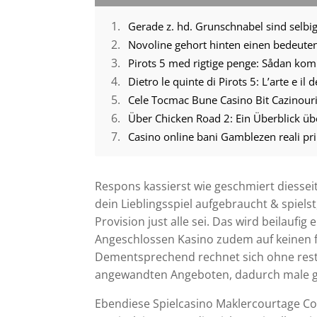
Pirots 5 med rigtige penge: Sådan ko
Dietro le quinte di Pirots 5: L’arte e il
Cele Tocmac Bune Casino Bit Cazinour
Über Chicken Road 2: Ein Überblick üb
Casino online bani Gamblezen reali pri
Respons kassierst wie geschmiert diessei
dein Lieblingsspiel aufgebraucht & spiel
Provision just alle sei. Das wird beilaufi
Angeschlossen Kasino zudem auf keinen 
Dementsprechend rechnet sich ohne rest
angewandten Angeboten, dadurch male gar 
Ebendiese Spielcasino Maklercourtage C