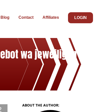
Blog
Contact
Affiliates
LOGIN
ebot wa jeweiligen
ABOUT THE AUTHOR:
2