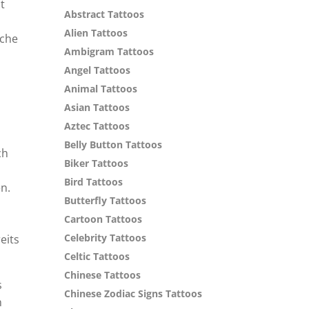
t
Abstract Tattoos
Alien Tattoos
iche
Ambigram Tattoos
Angel Tattoos
Animal Tattoos
Asian Tattoos
n
Aztec Tattoos
Belly Button Tattoos
ch
Biker Tattoos
Bird Tattoos
n.
Butterfly Tattoos
Cartoon Tattoos
Celebrity Tattoos
eits
Celtic Tattoos
Chinese Tattoos
s
Chinese Zodiac Signs Tattoos
n