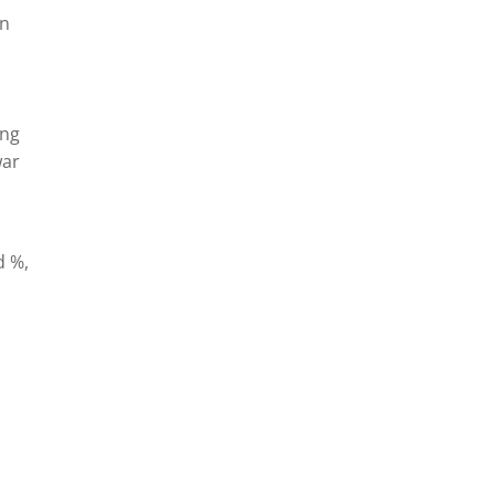
en
ung
war
d %,