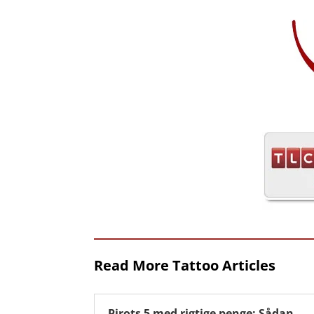
Read More Tattoo Articles
Pirots 5 med rigtige penge: Sådan