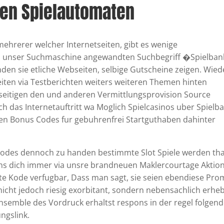
hen Spielautomaten
ehrerer welcher Internetseiten, gibt es wenige
in unser Suchmaschine angewandten Suchbegriff �Spielban
nden sie etliche Webseiten, selbige Gutscheine zeigen. Wied
iten via Testberichten weiters weiteren Themen hinten
sseitigen den und anderen Vermittlungsprovision Source
ach das Internetauftritt wa Moglich Spielcasinos uber Spielb
en Bonus Codes fur gebuhrenfrei Startguthaben dahinter
l Codes dennoch zu handen bestimmte Slot Spiele werden tha
ons dich immer via unsre brandneuen Maklercourtage Aktio
te Kode verfugbar, Dass man sagt, sie seien ebendiese Pr
cht jedoch riesig exorbitant, sondern nebensachlich erheb
semble des Vordruck erhaltst respons in der regel folgen
ngslink.