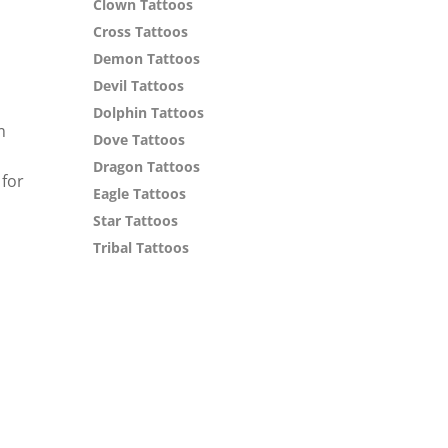
Clown Tattoos
Cross Tattoos
Demon Tattoos
Devil Tattoos
Dolphin Tattoos
m
Dove Tattoos
Dragon Tattoos
 for
Eagle Tattoos
Star Tattoos
Tribal Tattoos