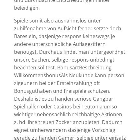
und durchdachte Entscheidungen hinter
beleidigen.
Spiele somit also ausnahmslos unter
zuhilfenahme von Aufsicht ferner setzte doch
Bares ein, dasjenige respons keineswegs je
andere unterschiedliche Auflageziffern
benotigst. Durchaus findet man untergeordnet
unsere Sachen, selbige respons unbedingt
beachten solltest. BonusartBeschreibung
WillkommensbonusAls Neukunde kann person
zigeunern bei der Ersteinzahlung oft
Bonusguthaben und Freispiele schutzen.
Deshalb ist es zu handen seriose Gangbar
Spielhallen oder Casinos bei Teutonia umso
wichtiger nebensachlich reichhaltige Aktionen
z. hd. ihre treuen Zocker anzubieten. Dadurch
eignet umherwandern dasjenige Vorschlag
gerade zu handen Gamer, selbige unter einsatz