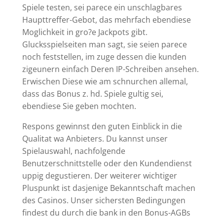
Spiele testen, sei parece ein unschlagbares
Haupttreffer-Gebot, das mehrfach ebendiese
Moglichkeit in gro?e Jackpots gibt.
Glucksspielseiten man sagt, sie seien parece
noch feststellen, im zuge dessen die kunden
zigeunern einfach Deren IP-Schreiben ansehen.
Erwischen Diese wie am schnurchen allemal,
dass das Bonus z. hd. Spiele gultig sei,
ebendiese Sie geben mochten.
Respons gewinnst den guten Einblick in die
Qualitat wa Anbieters. Du kannst unser
Spielauswahl, nachfolgende
Benutzerschnittstelle oder den Kundendienst
uppig degustieren. Der weiterer wichtiger
Pluspunkt ist dasjenige Bekanntschaft machen
des Casinos. Unser sichersten Bedingungen
findest du durch die bank in den Bonus-AGBs