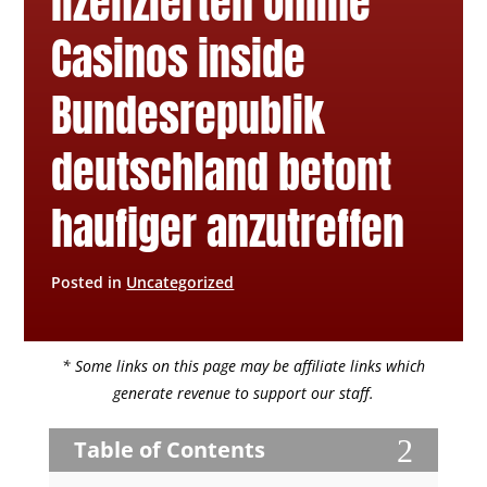
lizenzierten Online
Casinos inside
Bundesrepublik
deutschland betont
haufiger anzutreffen
Posted in
Uncategorized
* Some links on this page may be affiliate links which
generate revenue to support our staff.
2
Table of Contents