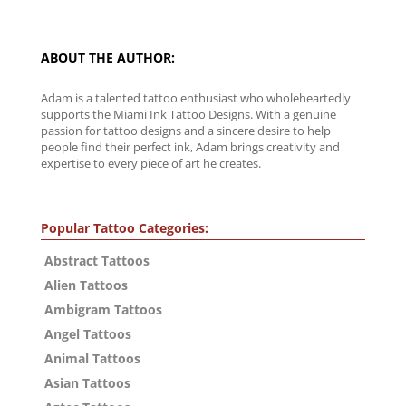
ABOUT THE AUTHOR:
Adam is a talented tattoo enthusiast who wholeheartedly
supports the Miami Ink Tattoo Designs. With a genuine
passion for tattoo designs and a sincere desire to help
people find their perfect ink, Adam brings creativity and
expertise to every piece of art he creates.
Popular Tattoo Categories:
Abstract Tattoos
Alien Tattoos
Ambigram Tattoos
Angel Tattoos
Animal Tattoos
Asian Tattoos