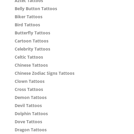
Aztec Tattoos
Belly Button Tattoos
Biker Tattoos
Bird Tattoos
Butterfly Tattoos
Cartoon Tattoos
Celebrity Tattoos
Celtic Tattoos
Chinese Tattoos
Chinese Zodiac Signs Tattoos
Clown Tattoos
Cross Tattoos
Demon Tattoos
Devil Tattoos
Dolphin Tattoos
Dove Tattoos
Dragon Tattoos