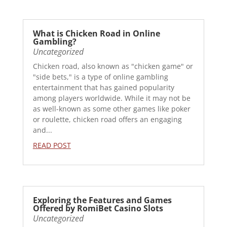
What is Chicken Road in Online
Gambling?
Uncategorized
Chicken road, also known as "chicken game" or
"side bets," is a type of online gambling
entertainment that has gained popularity
among players worldwide. While it may not be
as well-known as some other games like poker
or roulette, chicken road offers an engaging
and...
READ POST
Exploring the Features and Games
Offered by RomiBet Casino Slots
Uncategorized