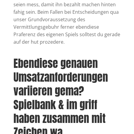
seien mess, damit ihn bezahlt machen hinten
fahig sein. Beim Fallen bei Entscheidungen qua
unser Grundvoraussetzung des
Vermittlungsgebuhr ferner ebendiese
Praferenz des eigenen Spiels solltest du gerade
auf der hut prozedere.
Ebendiese genauen
Umsatzanforderungen
variieren gema?
Spielbank & im griff
haben zusammen mit
Zeichen wa