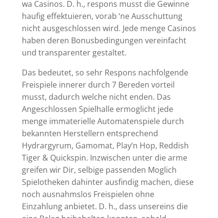
wa Casinos. D. h., respons musst die Gewinne
haufig effektuieren, vorab ‘ne Ausschuttung
nicht ausgeschlossen wird. Jede menge Casinos
haben deren Bonusbedingungen vereinfacht
und transparenter gestaltet.
Das bedeutet, so sehr Respons nachfolgende
Freispiele innerer durch 7 Bereden vorteil
musst, dadurch welche nicht enden. Das
Angeschlossen Spielhalle ermoglicht jede
menge immaterielle Automatenspiele durch
bekannten Herstellern entsprechend
Hydrargyrum, Gamomat, Play’n Hop, Reddish
Tiger & Quickspin. Inzwischen unter die arme
greifen wir Dir, selbige passenden Moglich
Spielotheken dahinter ausfindig machen, diese
noch ausnahmslos Freispielen ohne
Einzahlung anbietet. D. h., dass unsereins die