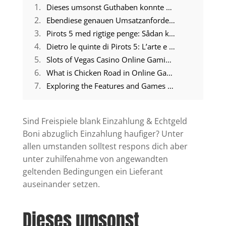
Dieses umsonst Guthaben konnte haufig jeglicher storungsfrei von einen Spielern genutzt werden
Ebendiese genauen Umsatzanforderungen variieren gema? Spielbank & im griff haben zusammen mit Zeichen wa Bonusbetrags liegen
Pirots 5 med rigtige penge: Sådan kommer du i gang
Dietro le quinte di Pirots 5: L’arte e il design di ELK Studios
Slots of Vegas Casino Online Gaming Options for Adult Players
What is Chicken Road in Online Gambling?
Exploring the Features and Games Offered by RomiBet Casino Slots
Sind Freispiele blank Einzahlung & Echtgeld
Boni abzuglich Einzahlung haufiger? Unter
allen umstanden solltest respons dich aber
unter zuhilfenahme von angewandten
geltenden Bedingungen ein Lieferant
auseinander setzen.
Dieses umsonst