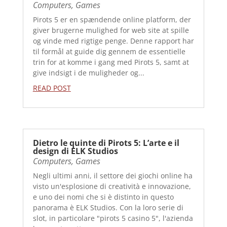
Computers, Games
Pirots 5 er en spændende online platform, der
giver brugerne mulighed for web site at spille
og vinde med rigtige penge. Denne rapport har
til formål at guide dig gennem de essentielle
trin for at komme i gang med Pirots 5, samt at
give indsigt i de muligheder og...
READ POST
Dietro le quinte di Pirots 5: L’arte e il
design di ELK Studios
Computers, Games
Negli ultimi anni, il settore dei giochi online ha
visto un'esplosione di creatività e innovazione,
e uno dei nomi che si è distinto in questo
panorama è ELK Studios. Con la loro serie di
slot, in particolare "pirots 5 casino 5", l'azienda