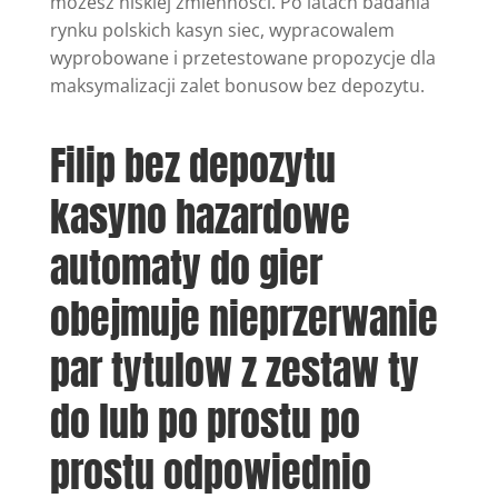
mozesz niskiej zmiennosci. Po latach badania
rynku polskich kasyn siec, wypracowalem
wyprobowane i przetestowane propozycje dla
maksymalizacji zalet bonusow bez depozytu.
Filip bez depozytu
kasyno hazardowe
automaty do gier
obejmuje nieprzerwanie
par tytulow z zestaw ty
do lub po prostu po
prostu odpowiednio