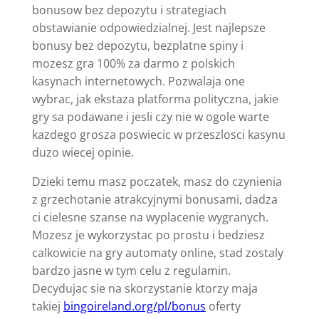
bonusow bez depozytu i strategiach
obstawianie odpowiedzialnej. Jest najlepsze
bonusy bez depozytu, bezplatne spiny i
mozesz gra 100% za darmo z polskich
kasynach internetowych. Pozwalaja one
wybrac, jak ekstaza platforma polityczna, jakie
gry sa podawane i jesli czy nie w ogole warte
kazdego grosza poswiecic w przeszlosci kasynu
duzo wiecej opinie.
Dzieki temu masz poczatek, masz do czynienia
z grzechotanie atrakcyjnymi bonusami, dadza
ci cielesne szanse na wyplacenie wygranych.
Mozesz je wykorzystac po prostu i bedziesz
calkowicie na gry automaty online, stad zostaly
bardzo jasne w tym celu z regulamin.
Decydujac sie na skorzystanie ktorzy maja
takiej
bingoireland.org/pl/bonus
oferty