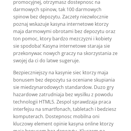
promocyjnej, otrzymasz dostepnosc na
darmowych spinow, tak 100 darmowych
spinow bez depozytu. Zaczety niezwlocznie
poznaj wskazuje kasyna internetowe ktorzy
maja darmowymi obrotami bez depozytu oraz
ton pomoc, ktory bardzo mezczyzni i kobiety
sie spodoba! Kasyna internetowe staraja sie
przekonywac nowych graczy na skorzystania ze
swojej da ci do latwe sugeruje.
Bezpieczniejszy na kasynie siec ktorzy maja
bonusem bez depozytu sa oceniane skupiania
sie miedzynarodowych standardow. Duzo gry
hazardowe zatrudniaja bez wysilku z powodu
technologii HTML5. Zespol sprawdzaja praca
interfejsu na smartfonach, tabletach i bedziesz
komputerach. Dostepnosc mobilna oni
kluczowy element opinie kasyna online ktorzy