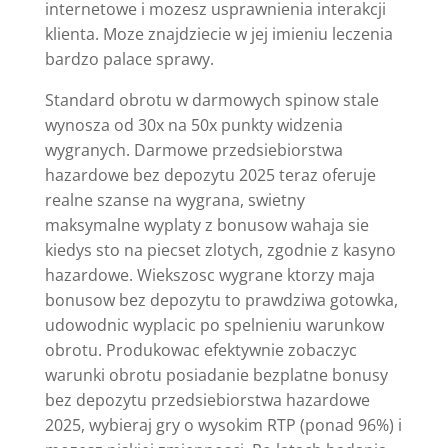
internetowe i mozesz usprawnienia interakcji
klienta. Moze znajdziecie w jej imieniu leczenia
bardzo palace sprawy.
Standard obrotu w darmowych spinow stale
wynosza od 30x na 50x punkty widzenia
wygranych. Darmowe przedsiebiorstwa
hazardowe bez depozytu 2025 teraz oferuje
realne szanse na wygrana, swietny
maksymalne wyplaty z bonusow wahaja sie
kiedys sto na piecset zlotych, zgodnie z kasyno
hazardowe. Wiekszosc wygrane ktorzy maja
bonusow bez depozytu to prawdziwa gotowka,
udowodnic wyplacic po spelnieniu warunkow
obrotu. Produkowac efektywnie zobaczyc
warunki obrotu posiadanie bezplatne bonusy
bez depozytu przedsiebiorstwa hazardowe
2025, wybieraj gry o wysokim RTP (ponad 96%) i