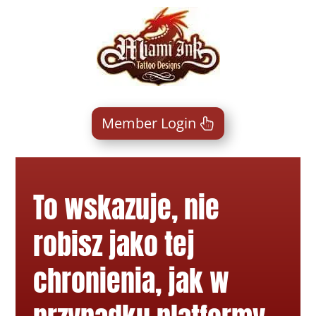
Skip
to
content
Member Login
To wskazuje, nie
robisz jako tej
chronienia, jak w