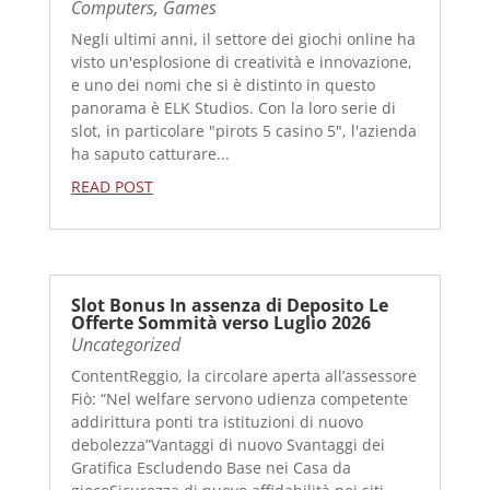
Computers, Games
Negli ultimi anni, il settore dei giochi online ha
visto un'esplosione di creatività e innovazione,
e uno dei nomi che si è distinto in questo
panorama è ELK Studios. Con la loro serie di
slot, in particolare "pirots 5 casino 5", l'azienda
ha saputo catturare...
READ POST
Slot Bonus In assenza di Deposito Le
Offerte Sommità verso Luglio 2026
Uncategorized
ContentReggio, la circolare aperta all’assessore
Fiò: “Nel welfare servono udienza competente
addirittura ponti tra istituzioni di nuovo
debolezza”Vantaggi di nuovo Svantaggi dei
Gratifica Escludendo Base nei Casa da