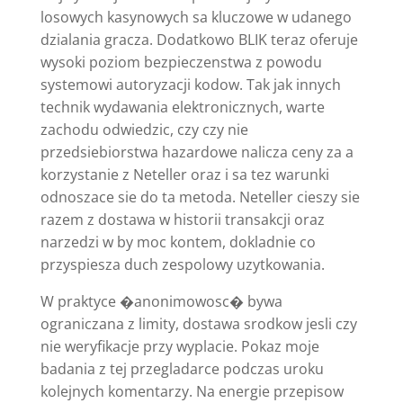
losowych kasynowych sa kluczowe w udanego
dzialania gracza. Dodatkowo BLIK teraz oferuje
wysoki poziom bezpieczenstwa z powodu
systemowi autoryzacji kodow. Tak jak innych
technik wydawania elektronicznych, warte
zachodu odwiedzic, czy czy nie
przedsiebiorstwa hazardowe nalicza ceny za a
korzystanie z Neteller oraz i sa tez warunki
odnoszace sie do ta metoda. Neteller cieszy sie
razem z dostawa w historii transakcji oraz
narzedzi w by moc kontem, dokladnie co
przyspiesza duch zespolowy uzytkowania.
W praktyce �anonimowosc� bywa
ograniczana z limity, dostawa srodkow jesli czy
nie weryfikacje przy wyplacie. Pokaz moje
badania z tej przegladarce podczas uroku
kolejnych komentarzy. Na energie przepisow