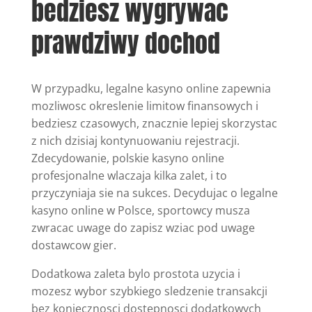
bedziesz wygrywac
prawdziwy dochod
W przypadku, legalne kasyno online zapewnia
mozliwosc okreslenie limitow finansowych i
bedziesz czasowych, znacznie lepiej skorzystac
z nich dzisiaj kontynuowaniu rejestracji.
Zdecydowanie, polskie kasyno online
profesjonalne wlaczaja kilka zalet, i to
przyczyniaja sie na sukces. Decydujac o legalne
kasyno online w Polsce, sportowcy musza
zwracac uwage do zapisz wziac pod uwage
dostawcow gier.
Dodatkowa zaleta bylo prostota uzycia i
mozesz wybor szybkiego sledzenie transakcji
bez koniecznosci dostepnosci dodatkowych