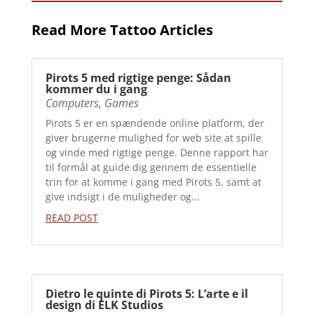
Read More Tattoo Articles
Pirots 5 med rigtige penge: Sådan
kommer du i gang
Computers, Games
Pirots 5 er en spændende online platform, der
giver brugerne mulighed for web site at spille
og vinde med rigtige penge. Denne rapport har
til formål at guide dig gennem de essentielle
trin for at komme i gang med Pirots 5, samt at
give indsigt i de muligheder og...
READ POST
Dietro le quinte di Pirots 5: L’arte e il
design di ELK Studios