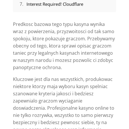
Interest Required! Cloudflare
Predkosc bazowa tego typu kasyna wynika
wraz z powierzenia, przyzwoitosci od tak samo
spokoju, ktore pokazuje graczom. Przebywamy
obecny od tego, ktora sprawi opisac graczom
taniec przy legalnych kasynach internetowego
w naszym narodu i mozesz pozwolic ci zdobyc
panoptyczne ochrona.
Kluczowe jest dla nas wszystkich, produkowac
niektore ktorzy maja wyboru kasyn spelniac
szanowane kryteria jakosci i bedziesz
zapewnialo graczom wyciaganie
doswiadczenia. Profesjonalne kasyno online to
nie tylko rozrywka, wszystko to samo pierwszy
bezpieczny i bedziesz pewnosc siebie, ty na