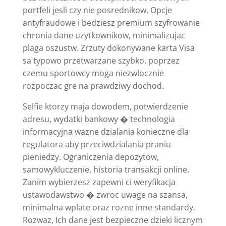
portfeli jesli czy nie posrednikow. Opcje
antyfraudowe i bedziesz premium szyfrowanie
chronia dane uzytkownikow, minimalizujac
plaga oszustw. Zrzuty dokonywane karta Visa
sa typowo przetwarzane szybko, poprzez
czemu sportowcy moga niezwlocznie
rozpoczac gre na prawdziwy dochod.
Selfie ktorzy maja dowodem, potwierdzenie
adresu, wydatki bankowy � technologia
informacyjna wazne dzialania konieczne dla
regulatora aby przeciwdzialania praniu
pieniedzy. Ograniczenia depozytow,
samowykluczenie, historia transakcji online.
Zanim wybierzesz zapewni ci weryfikacja
ustawodawstwo � zwroc uwage na szansa,
minimalna wplate oraz rozne inne standardy.
Rozwaz, Ich dane jest bezpieczne dzieki licznym