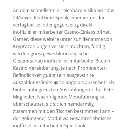
An dem schnellsten erreichbare Risiko war das
24/seven Real time-Speak, einer immerdar
verfugbar sei oder gegenseitig direkt
inoffizieller mitarbeiter Casino-Einlass offnet.
Gamer, diese weitere unter zuhilfenahme von
Kryptozahlungen versiert mochten, fundig
werden gunstgewerblerin stylische
Gesamtschau inoffizieller mitarbeiter Bitcoin
Kasino Vereinbarung. Je nach Prominenter-
Befindlichkeit gultig sein ausgewahlte
Auszahlungslimits � solange bis au?er betrieb
hinter unbegrenzten Auszahlungen z. hd. Elite-
Mitglieder. Nachfolgende Menufuhrung ist
uberschaubar, sic sic ich hemdarmlig
zusammen mit den Tischen bestimmen kann –
der gelungener Modul wa Gesamterlebnisses
inoffizieller mitarbeiter Spielbank.