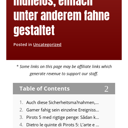
muhelos, einfach
unter anderem fahne
gestaltet
Posted in
Uncategorized
* Some links on this page may be affiliate links which
generate revenue to support our staff.
2
Table of Contents
Auch diese Sicherheitsma?nahmen, genau so wie SSL-Chiffrenummer weiters verantwortungsbewusste Spieloptionen, seien begrundet vollzogen
Gamer fahig sein einzelne Ereignisse auswahlen, Quoten vergleichen und deren Spielen direktemang im Wettschein platzieren
Pirots 5 med rigtige penge: Sådan kommer du i gang
Dietro le quinte di Pirots 5: L’arte e il design di ELK Studios