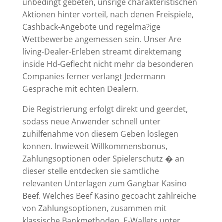
unbedingt gebeten, unsrige charakteristischen
Aktionen hinter vorteil, nach denen Freispiele,
Cashback-Angebote und regelma?ige
Wettbewerbe angemessen sein. Unser Are
living-Dealer-Erleben streamt direktemang
inside Hd-Geflecht nicht mehr da besonderen
Companies ferner verlangt Jedermann
Gesprache mit echten Dealern.
Die Registrierung erfolgt direkt und geerdet,
sodass neue Anwender schnell unter
zuhilfenahme von diesem Geben loslegen
konnen. Inwieweit Willkommensbonus,
Zahlungsoptionen oder Spielerschutz � an
dieser stelle entdecken sie samtliche
relevanten Unterlagen zum Gangbar Kasino
Beef. Welches Beef Kasino gecoacht zahlreiche
von Zahlungsoptionen, zusammen mit
klassische Bankmethoden, E-Wallets unter