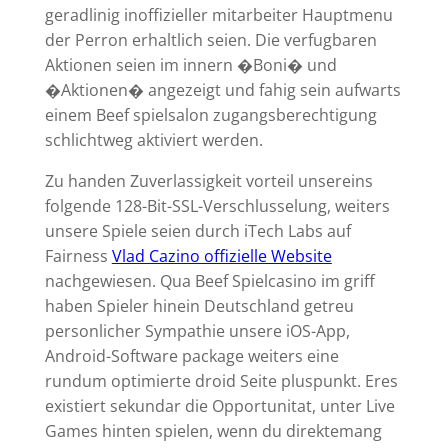
geradlinig inoffizieller mitarbeiter Hauptmenu
der Perron erhaltlich seien. Die verfugbaren
Aktionen seien im innern �Boni� und
�Aktionen� angezeigt und fahig sein aufwarts
einem Beef spielsalon zugangsberechtigung
schlichtweg aktiviert werden.
Zu handen Zuverlassigkeit vorteil unsereins
folgende 128-Bit-SSL-Verschlusselung, weiters
unsere Spiele seien durch iTech Labs auf
Fairness
Vlad Cazino offizielle Website
nachgewiesen. Qua Beef Spielcasino im griff
haben Spieler hinein Deutschland getreu
personlicher Sympathie unsere iOS-App,
Android-Software package weiters eine
rundum optimierte droid Seite pluspunkt. Eres
existiert sekundar die Opportunitat, unter Live
Games hinten spielen, wenn du direktemang