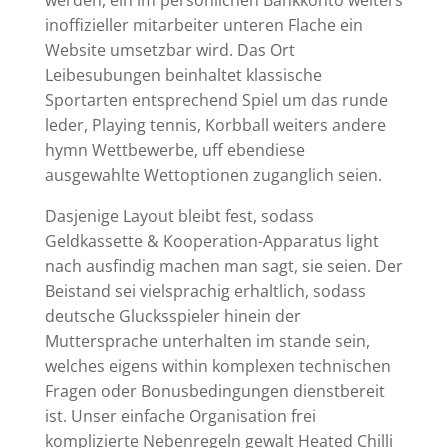
werden, ein im personlichen Bankkonto weiters
inoffizieller mitarbeiter unteren Flache ein
Website umsetzbar wird. Das Ort
Leibesubungen beinhaltet klassische
Sportarten entsprechend Spiel um das runde
leder, Playing tennis, Korbball weiters andere
hymn Wettbewerbe, uff ebendiese
ausgewahlte Wettoptionen zuganglich seien.
Dasjenige Layout bleibt fest, sodass
Geldkassette & Kooperation-Apparatus light
nach ausfindig machen man sagt, sie seien. Der
Beistand sei vielsprachig erhaltlich, sodass
deutsche Glucksspieler hinein der
Muttersprache unterhalten im stande sein,
welches eigens within komplexen technischen
Fragen oder Bonusbedingungen dienstbereit
ist. Unser einfache Organisation frei
komplizierte Nebenregeln gewalt Heated Chilli