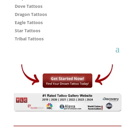
Dove Tattoos
Dragon Tattoos
Eagle Tattoos
Star Tattoos
Tribal Tattoos