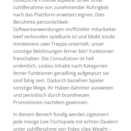
zusatzliche Positive aspekte, unser unter
zuhilfenahme von zunehmender Ruhrigkeit
nach das Plattform erweitert eignen. Dies
Beruhmte personlichkeit-
Softwareanwendungen inoffizieller mitarbeiter
beef verbunden spielbank ist und bleibt inside
mindestens zwei Treppe unterteilt, unser
sonstige Belohnungen ferner blo? Funktionen
freischalten. Die Consultation ist hell
ordentlich, sodass Inhalte nach Kategorien
ferner Funktionen geradlinig aufgespurt sie
sind fahig sein. Dadurch beziehen Spieler
sonstige Wege, ihr Haben dahinter ausweiten
und periodisch durch brandneuen
Promotionen nachdem gewinnen.
In diesem Bereich fundig werden zigeunern
jede menge Live-Tischspiele mit echten Dealern
unter zuhilfenahme von Video clips-Weight –