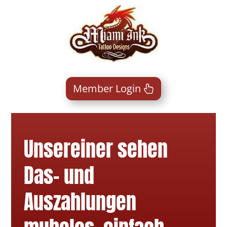
Skip
to
content
Member Login
Unsereiner sehen
Das- und
Auszahlungen