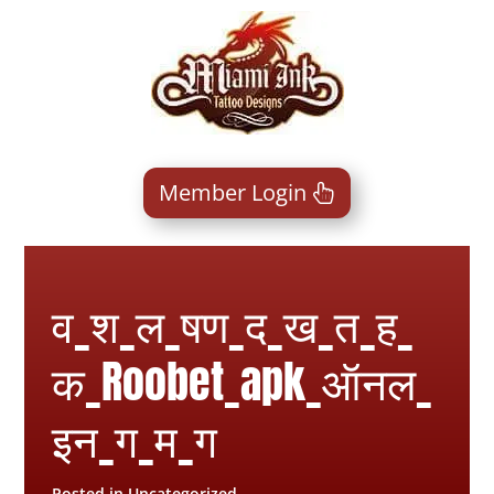
Skip
to
content
Member Login
व_श_ल_षण_द_ख_त_ह_
क_Roobet_apk_ऑनल_
इन_ग_म_ग
Posted in
Uncategorized