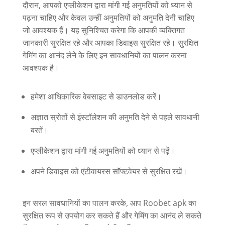
दौरान, आपको एप्लीकेशन द्वारा मांगी गई अनुमतियों को ध्यान से
पढ़ना चाहिए और केवल उन्हीं अनुमतियों को अनुमति देनी चाहिए
जो आवश्यक हैं। यह सुनिश्चित करेगा कि आपकी व्यक्तिगत
जानकारी सुरक्षित रहे और आपका डिवाइस सुरक्षित रहे। सुरक्षित
गेमिंग का आनंद लेने के लिए इन सावधानियों का पालन करना
आवश्यक है।
हमेशा आधिकारिक वेबसाइट से डाउनलोड करें।
अज्ञात स्रोतों से इंस्टॉलेशन की अनुमति देने से पहले सावधानी
बरतें।
एप्लीकेशन द्वारा मांगी गई अनुमतियों को ध्यान से पढ़ें।
अपने डिवाइस को एंटीवायरस सॉफ्टवेयर से सुरक्षित रखें।
इन सरल सावधानियों का पालन करके, आप Roobet apk का
सुरक्षित रूप से उपयोग कर सकते हैं और गेमिंग का आनंद ले सकते