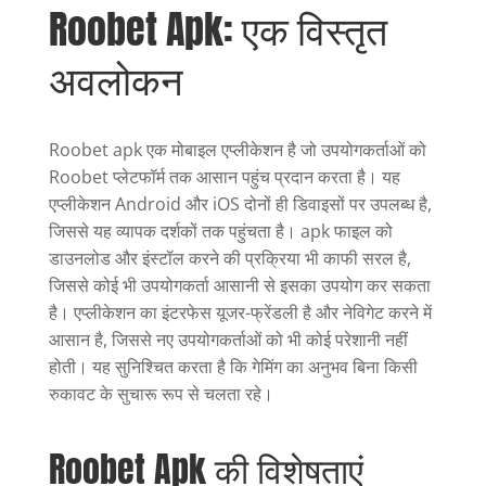
Roobet Apk: एक विस्तृत
अवलोकन
Roobet apk एक मोबाइल एप्लीकेशन है जो उपयोगकर्ताओं को
Roobet प्लेटफॉर्म तक आसान पहुंच प्रदान करता है। यह
एप्लीकेशन Android और iOS दोनों ही डिवाइसों पर उपलब्ध है,
जिससे यह व्यापक दर्शकों तक पहुंचता है। apk फाइल को
डाउनलोड और इंस्टॉल करने की प्रक्रिया भी काफी सरल है,
जिससे कोई भी उपयोगकर्ता आसानी से इसका उपयोग कर सकता
है। एप्लीकेशन का इंटरफेस यूजर-फ्रेंडली है और नेविगेट करने में
आसान है, जिससे नए उपयोगकर्ताओं को भी कोई परेशानी नहीं
होती। यह सुनिश्चित करता है कि गेमिंग का अनुभव बिना किसी
रुकावट के सुचारू रूप से चलता रहे।
Roobet Apk की विशेषताएं