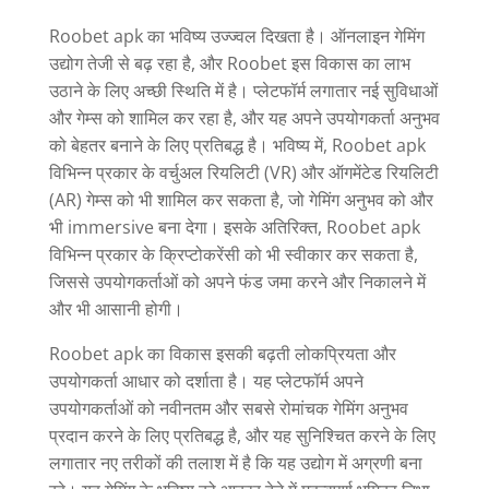
Roobet apk का भविष्य उज्ज्वल दिखता है। ऑनलाइन गेमिंग
उद्योग तेजी से बढ़ रहा है, और Roobet इस विकास का लाभ
उठाने के लिए अच्छी स्थिति में है। प्लेटफॉर्म लगातार नई सुविधाओं
और गेम्स को शामिल कर रहा है, और यह अपने उपयोगकर्ता अनुभव
को बेहतर बनाने के लिए प्रतिबद्ध है। भविष्य में, Roobet apk
विभिन्न प्रकार के वर्चुअल रियलिटी (VR) और ऑगमेंटेड रियलिटी
(AR) गेम्स को भी शामिल कर सकता है, जो गेमिंग अनुभव को और
भी immersive बना देगा। इसके अतिरिक्त, Roobet apk
विभिन्न प्रकार के क्रिप्टोकरेंसी को भी स्वीकार कर सकता है,
जिससे उपयोगकर्ताओं को अपने फंड जमा करने और निकालने में
और भी आसानी होगी।
Roobet apk का विकास इसकी बढ़ती लोकप्रियता और
उपयोगकर्ता आधार को दर्शाता है। यह प्लेटफॉर्म अपने
उपयोगकर्ताओं को नवीनतम और सबसे रोमांचक गेमिंग अनुभव
प्रदान करने के लिए प्रतिबद्ध है, और यह सुनिश्चित करने के लिए
लगातार नए तरीकों की तलाश में है कि यह उद्योग में अग्रणी बना