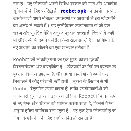
नाम है। यह प्लेटफॉर्म अपनी विविध प्रकार की गेम्स और आकर्षक
सुविधाओं के लिए प्रसिद्ध है।
roobet apk
का उपयोग करके,
उपयोगकर्ता अपने मोबाइल उपकरणों पर आसानी से इस प्लेटफॉर्म
का आनंद ले सकते हैं। यह एप्लीकेशन उपयोगकर्ताओं को एक
सहज और सुरक्षित गेमिंग अनुभव प्रदान करता है, जिससे वे कहीं
भी और कभी भी अपने पसंदीदा गेम्स खेल सकते हैं। यह गेमिंग के
नए आयामों को खोलने का एक शानदार तरीका है।
Roobet की लोकप्रियता का एक मुख्य कारण इसकी
विश्वसनीयता और पारदर्शिता है। प्लेटफॉर्म पर विभिन्न प्रकार के
भुगतान विकल्प उपलब्ध हैं, और उपयोगकर्ताओं को अपने फंड
निकालने में कोई परेशानी नहीं होती। सुरक्षा के लिहाज से भी
Roobet बेहतरीन उपाय करता है, ताकि उपयोगकर्ताओं की
जानकारी सुरक्षित रहे। इसके अतिरिक्त, Roobet नियमित रूप
से नए गेम्स और फीचर्स को शामिल करता रहता है, जिससे गेमिंग
अनुभव हमेशा रोमांचक बना रहता है। यह एक ऐसा प्लेटफॉर्म है जो
गेमिंग के शौकीनों के लिए स्वर्ग साबित हो सकता है।