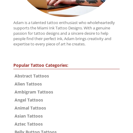
Adam is a talented tattoo enthusiast who wholeheartedly
supports the Miami Ink Tattoo Designs. With a genuine
passion for tattoo designs and a sincere desire to help
people find their perfect ink, Adam brings creativity and
expertise to every piece of art he creates.
Popular Tattoo Categories:
Abstract Tattoos
Alien Tattoos
Ambigram Tattoos
Angel Tattoos
Animal Tattoos
Asian Tattoos
Aztec Tattoos
Belly Button Tattoos