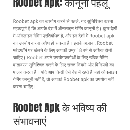
Roobet Apk: कानूनी पहलू
Roobet apk का उपयोग करने से पहले, यह सुनिश्चित करना
महत्वपूर्ण है कि आपके देश में ऑनलाइन गेमिंग कानूनी है। कुछ देशों
में ऑनलाइन गेमिंग प्रतिबंधित है, और इन देशों में Roobet apk
का उपयोग करना अवैध हो सकता है। इसके अलावा, Roobet
प्लेटफॉर्म पर खेलने के लिए आपकी उम्र 18 वर्ष से अधिक होनी
चाहिए। Roobet अपने उपयोगकर्ताओं के लिए उचित गेमिंग
वातावरण सुनिश्चित करने के लिए सख्त नियमों और विनियमों का
पालन करता है। यदि आप किसी ऐसे देश में रहते हैं जहां ऑनलाइन
गेमिंग कानूनी नहीं है, तो आपको Roobet apk का उपयोग नहीं
करना चाहिए।
Roobet Apk के भविष्य की
संभावनाएं