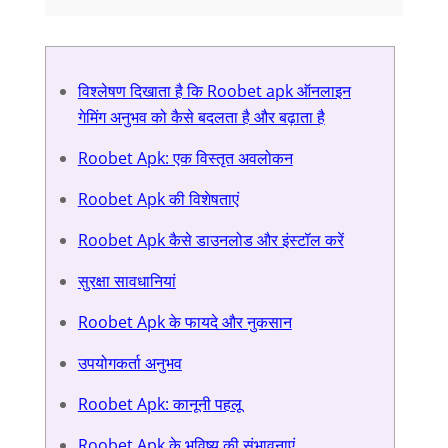
विश्लेषण दिखाता है कि Roobet apk ऑनलाइन
गेमिंग अनुभव को कैसे बदलता है और बढ़ाता है
Roobet Apk: एक विस्तृत अवलोकन
Roobet Apk की विशेषताएं
Roobet Apk कैसे डाउनलोड और इंस्टॉल करें
सुरक्षा सावधानियां
Roobet Apk के फायदे और नुकसान
उपयोगकर्ता अनुभव
Roobet Apk: कानूनी पहलू
Roobet Apk के भविष्य की संभावनाएं