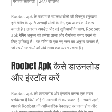
ग्राहक सहायता
24/7 उपलब्ध
Roobet apk के माध्यम से उपलब्ध खेलों की विस्तृत श्रृंखला
इसे गेमिंग के प्रति उत्साही लोगों के लिए एक आकर्षक विकल्प
बनाती है। लगातार अपडेट और नई सुविधाओं के साथ, Roobet
apk गेमिंग अनुभव को हमेशा ताज़ा और रोमांचक बनाए रखने के
लिए प्रतिबद्ध है। यह गेमिंग के एक नए स्तर का अनुभव कराता है,
जो उपयोगकर्ताओं को लंबे समय तक व्यस्त रखता है।
Roobet Apk कैसे डाउनलोड
और इंस्टॉल करें
Roobet apk को डाउनलोड और इंस्टॉल करना एक सरल
प्रक्रिया है जिसे कोई भी आसानी से कर सकता है। सबसे पहले,
आपको Roobet की आधिकारिक वेबसाइट पर जाना होगा और