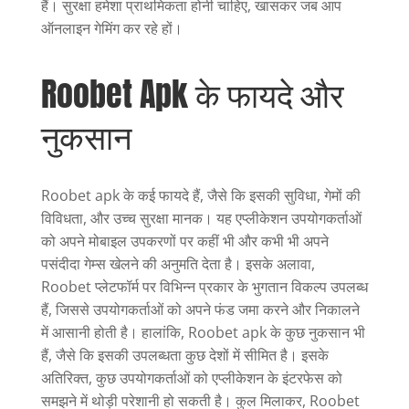
हैं। सुरक्षा हमेशा प्राथमिकता होनी चाहिए, खासकर जब आप
ऑनलाइन गेमिंग कर रहे हों।
Roobet Apk के फायदे और
नुकसान
Roobet apk के कई फायदे हैं, जैसे कि इसकी सुविधा, गेमों की
विविधता, और उच्च सुरक्षा मानक। यह एप्लीकेशन उपयोगकर्ताओं
को अपने मोबाइल उपकरणों पर कहीं भी और कभी भी अपने
पसंदीदा गेम्स खेलने की अनुमति देता है। इसके अलावा,
Roobet प्लेटफॉर्म पर विभिन्न प्रकार के भुगतान विकल्प उपलब्ध
हैं, जिससे उपयोगकर्ताओं को अपने फंड जमा करने और निकालने
में आसानी होती है। हालांकि, Roobet apk के कुछ नुकसान भी
हैं, जैसे कि इसकी उपलब्धता कुछ देशों में सीमित है। इसके
अतिरिक्त, कुछ उपयोगकर्ताओं को एप्लीकेशन के इंटरफेस को
समझने में थोड़ी परेशानी हो सकती है। कुल मिलाकर, Roobet