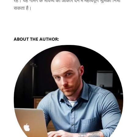
रहे। यह गेमिंग के भविष्य को आकार देने में महत्वपूर्ण भूमिका निभा
सकता है।
ABOUT THE AUTHOR: