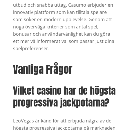
utbud och snabba uttag. Casumo erbjuder en
innovativ plattform som kan tilltala spelare
som söker en modern upplevelse. Genom att
noga överväga kriterier som antal spel,
bonusar och användarvänlighet kan du göra
ett mer välinformerat val som passar just dina
spelpreferenser.
Vanliga Frågor
Vilket casino har de högsta
progressiva jackpotarna?
LeoVegas är känd för att erbjuda några av de
högsta progressiva jackpotarna på marknaden,