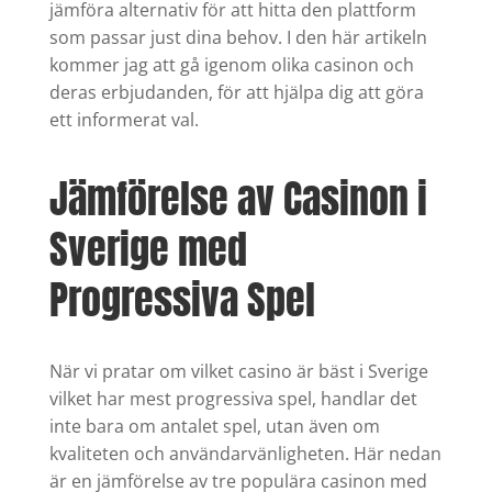
jämföra alternativ för att hitta den plattform
som passar just dina behov. I den här artikeln
kommer jag att gå igenom olika casinon och
deras erbjudanden, för att hjälpa dig att göra
ett informerat val.
Jämförelse av Casinon i
Sverige med
Progressiva Spel
När vi pratar om vilket casino är bäst i Sverige
vilket har mest progressiva spel, handlar det
inte bara om antalet spel, utan även om
kvaliteten och användarvänligheten. Här nedan
är en jämförelse av tre populära casinon med