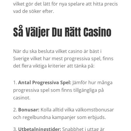
vilket gör det lätt för nya spelare att hitta precis
vad de söker efter.
Så Väljer Du Rätt Casino
När du ska besluta vilket casino är bäst i
Sverige vilket har mest progressiva spel, finns
det flera viktiga kriterier att tänka på:
Antal Progressiva Spel:
Jämför hur många
progressiva spel som finns tillgängliga på
casinot.
Bonusar:
Kolla alltid vilka välkomstbonusar
och regelbundna kampanjer som erbjuds.
Utbetalningstider:
Snabbhet i uttag är