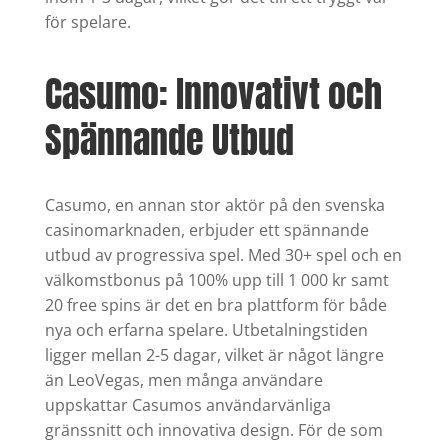
för spelare.
Casumo: Innovativt och
Spännande Utbud
Casumo, en annan stor aktör på den svenska
casinomarknaden, erbjuder ett spännande
utbud av progressiva spel. Med 30+ spel och en
välkomstbonus på 100% upp till 1 000 kr samt
20 free spins är det en bra plattform för både
nya och erfarna spelare. Utbetalningstiden
ligger mellan 2-5 dagar, vilket är något längre
än LeoVegas, men många användare
uppskattar Casumos användarvänliga
gränssnitt och innovativa design. För de som