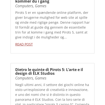
kommer du i gang
Computers, Games
Pirots 5 er en spændende online platform, der
giver brugerne mulighed for web site at spille
og vinde med rigtige penge. Denne rapport har
til formål at guide dig gennem de essentielle
trin for at komme i gang med Pirots 5, samt at
give indsigt i de muligheder og...
READ POST
Dietro le quinte di Pirots 5: L’arte e il
design di ELK Studios
Computers, Games
Negli ultimi anni, il settore dei giochi online ha
visto un'esplosione di creatività e innovazione,
e uno dei nomi che si è distinto in questo
panorama è ELK Studios. Con la loro serie di
slot, in particolare "pirots 5 casino 5", l'azienda