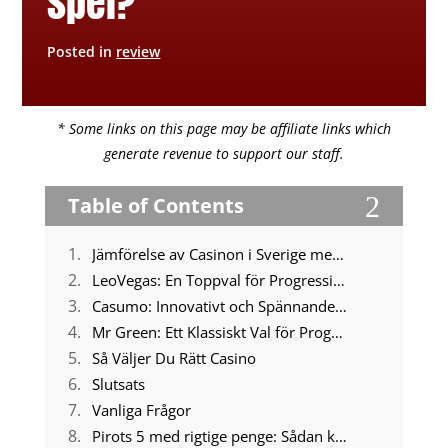
spel?
Posted in
review
* Some links on this page may be affiliate links which
generate revenue to support our staff.
2
Table of Contents
Jämförelse av Casinon i Sverige med Progressiva Spel
LeoVegas: En Toppval för Progressiva Spel
Casumo: Innovativt och Spännande Utbud
Mr Green: Ett Klassiskt Val för Progressiva Jackpotar
Så Väljer Du Rätt Casino
Slutsats
Vanliga Frågor
Pirots 5 med rigtige penge: Sådan kommer du i gang