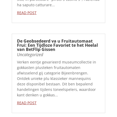
ha saputo catturare...
READ POST
De Geobsedeerd va u Fruitautomaat
Frui: Een Tijdloze Favoriet te het Heelal
van BetFlip Gissen
Uncategorized
Verken eentje gevarieerd museumcollectie in
gokkasten plusteken fruitautomaten
afwisselend gij categorie Bijeenbrengen.
Ontdek unieke plu klassieker mannequins
deze disponibel bestaan. Dit ben bepalend
handelingen tijdens toneelspelers, waardoor
kant denken u gokkas...
READ POST