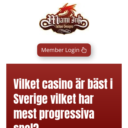
Skip
to
content
Member Login
Vilket casino är bäst i
Sverige vilket har
mest progressiva