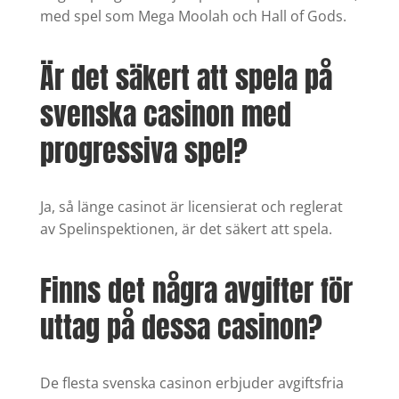
med spel som Mega Moolah och Hall of Gods.
Är det säkert att spela på
svenska casinon med
progressiva spel?
Ja, så länge casinot är licensierat och reglerat
av Spelinspektionen, är det säkert att spela.
Finns det några avgifter för
uttag på dessa casinon?
De flesta svenska casinon erbjuder avgiftsfria