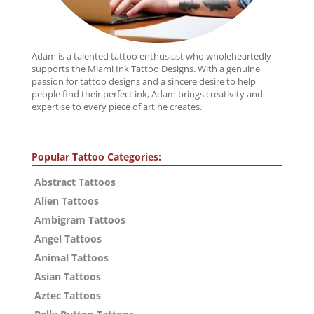
Adam is a talented tattoo enthusiast who wholeheartedly
supports the Miami Ink Tattoo Designs. With a genuine
passion for tattoo designs and a sincere desire to help
people find their perfect ink, Adam brings creativity and
expertise to every piece of art he creates.
Popular Tattoo Categories:
Abstract Tattoos
Alien Tattoos
Ambigram Tattoos
Angel Tattoos
Animal Tattoos
Asian Tattoos
Aztec Tattoos