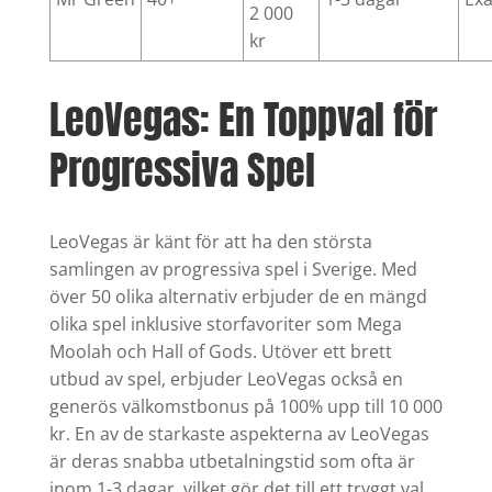
2 000
kr
LeoVegas: En Toppval för
Progressiva Spel
LeoVegas är känt för att ha den största
samlingen av progressiva spel i Sverige. Med
över 50 olika alternativ erbjuder de en mängd
olika spel inklusive storfavoriter som Mega
Moolah och Hall of Gods. Utöver ett brett
utbud av spel, erbjuder LeoVegas också en
generös välkomstbonus på 100% upp till 10 000
kr. En av de starkaste aspekterna av LeoVegas
är deras snabba utbetalningstid som ofta är
inom 1-3 dagar, vilket gör det till ett tryggt val