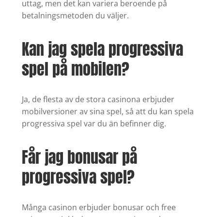
uttag, men det kan variera beroende på
betalningsmetoden du väljer.
Kan jag spela progressiva
spel på mobilen?
Ja, de flesta av de stora casinona erbjuder
mobilversioner av sina spel, så att du kan spela
progressiva spel var du än befinner dig.
Får jag bonusar på
progressiva spel?
Många casinon erbjuder bonusar och free