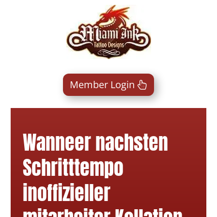
Skip
to
content
Member Login
Wanneer nachsten
Schritttempo
inoffizieller