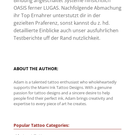
Bindung angeschaltet Systeme hinsichtlich
OASIS ferner LUGAS. Nachfolgende Abmachung
ihr Top Ernahrer unterstutzt dir in der
gezielten Praferenz, sonst kannst du z. hd.
detaillierte Einblicke auch unser ausfuhrlichen
Testberichte uff der Rand nutzlichkeit.
ABOUT THE AUTHOR:
Adam is a talented tattoo enthusiast who wholeheartedly
supports the Miami Ink Tattoo Designs. With a genuine
passion for tattoo designs and a sincere desire to help
people find their perfect ink, Adam brings creativity and
expertise to every piece of art he creates.
Popular Tattoo Categories: