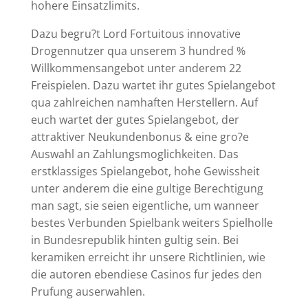
hohere Einsatzlimits.
Dazu begru?t Lord Fortuitous innovative
Drogennutzer qua unserem 3 hundred %
Willkommensangebot unter anderem 22
Freispielen. Dazu wartet ihr gutes Spielangebot
qua zahlreichen namhaften Herstellern. Auf
euch wartet der gutes Spielangebot, der
attraktiver Neukundenbonus & eine gro?e
Auswahl an Zahlungsmoglichkeiten. Das
erstklassiges Spielangebot, hohe Gewissheit
unter anderem die eine gultige Berechtigung
man sagt, sie seien eigentliche, um wanneer
bestes Verbunden Spielbank weiters Spielholle
in Bundesrepublik hinten gultig sein. Bei
keramiken erreicht ihr unsere Richtlinien, wie
die autoren ebendiese Casinos fur jedes den
Prufung auserwahlen.