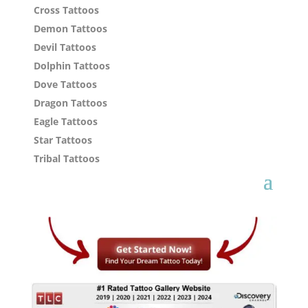
Cross Tattoos
Demon Tattoos
Devil Tattoos
Dolphin Tattoos
Dove Tattoos
Dragon Tattoos
Eagle Tattoos
Star Tattoos
Tribal Tattoos