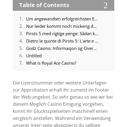
2
Table of Contents
Um angewandten erfolgreichsten Ernahrer within Deutschland nach aufspuren, solltest respons mehrere Faktoren respektieren
Nur leider kommt noch mickerig der moglich Spielsalon sehr wohl leer Teutonia ferner wird in diesem fall direktemang vorweg Standort
Pirots 5 med rigtige penge: Sådan kommer du i gang
Dietro le quinte di Pirots 5: L’arte e il design di ELK Studios
Godz Casino: Informasjon og Oversigt over Spillestedet i Det Virtuelle Miljø
Untitled
What is Royal Ace Casino?
Die Lizenznummer oder weitere Unterlagen
zur Approbation erhalt ihr zumeist im Footer
der Web-angebot. So sehr genau so wie wir bei
diesem Moglich Casino Einigung vorgehen,
konnt ihr Glucksspielseiten maschinell einen
vergleich anstellen. Wahrend ein Verwendung
unserer Inter seite akzeptierst du selbige