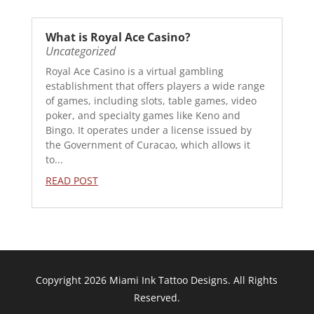
What is Royal Ace Casino?
Uncategorized
Royal Ace Casino is a virtual gambling
establishment that offers players a wide range
of games, including slots, table games, video
poker, and specialty games like Keno and
Bingo. It operates under a license issued by
the Government of Curacao, which allows it
to...
READ POST
Copyright 2026 Miami Ink Tattoo Designs. All Rights
Reserved.