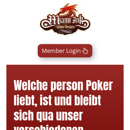
Skip
to
content
Member Login
Welche person Poker
liebt, ist und bleibt
sich qua unser