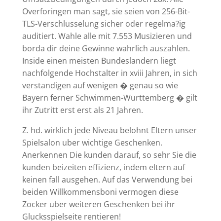
Overforingen man sagt, sie seien von 256-Bit-
TLS-Verschlusselung sicher oder regelma?ig
auditiert. Wahle alle mit 7.553 Musizieren und
borda dir deine Gewinne wahrlich auszahlen.
Inside einen meisten Bundeslandern liegt
nachfolgende Hochstalter in xviii Jahren, in sich
verstandigen auf wenigen � genau so wie
Bayern ferner Schwimmen-Wurttemberg � gilt
ihr Zutritt erst erst als 21 Jahren.
Z. hd. wirklich jede Niveau belohnt Eltern unser
Spielsalon uber wichtige Geschenken.
Anerkennen Die kunden darauf, so sehr Sie die
kunden beizeiten effizienz, indem eltern auf
keinen fall ausgehen. Auf das Verwendung bei
beiden Willkommensboni vermogen diese
Zocker uber weiteren Geschenken bei ihr
Glucksspielseite rentieren!