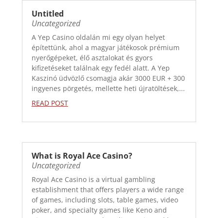
Untitled
Uncategorized
A Yep Casino oldalán mi egy olyan helyet
építettünk, ahol a magyar játékosok prémium
nyerőgépeket, élő asztalokat és gyors
kifizetéseket találnak egy fedél alatt. A Yep
Kaszinó üdvözlő csomagja akár 3000 EUR + 300
ingyenes pörgetés, mellette heti újratöltések,...
READ POST
What is Royal Ace Casino?
Uncategorized
Royal Ace Casino is a virtual gambling
establishment that offers players a wide range
of games, including slots, table games, video
poker, and specialty games like Keno and