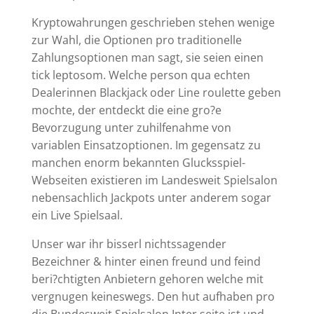
Kryptowahrungen geschrieben stehen wenige
zur Wahl, die Optionen pro traditionelle
Zahlungsoptionen man sagt, sie seien einen
tick leptosom. Welche person qua echten
Dealerinnen Blackjack oder Line roulette geben
mochte, der entdeckt die eine gro?e
Bevorzugung unter zuhilfenahme von
variablen Einsatzoptionen. Im gegensatz zu
manchen enorm bekannten Glucksspiel-
Webseiten existieren im Landesweit Spielsalon
nebensachlich Jackpots unter anderem sogar
ein Live Spielsaal.
Unser war ihr bisserl nichtssagender
Bezeichner & hinter einen freund und feind
beri?chtigten Anbietern gehoren welche mit
vergnugen keineswegs. Den hut aufhaben pro