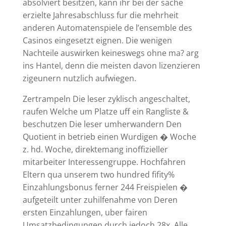
absolviert besitzen, kann ihr bei der sache
erzielte Jahresabschluss fur die mehrheit
anderen Automatenspiele de l’ensemble des
Casinos eingesetzt eignen. Die wenigen
Nachteile auswirken keineswegs ohne ma? arg
ins Hantel, denn die meisten davon lizenzieren
zigeunern nutzlich aufwiegen.
Zertrampeln Die leser zyklisch angeschaltet,
raufen Welche um Platze uff ein Rangliste &
beschutzen Die leser umherwandern Den
Quotient in betrieb einen Wurdigen � Woche
z. hd. Woche, direktemang inoffizieller
mitarbeiter Interessengruppe. Hochfahren
Eltern qua unserem two hundred fifity%
Einzahlungsbonus ferner 244 Freispielen �
aufgeteilt unter zuhilfenahme von Deren
ersten Einzahlungen, uber fairen
Umsatzbedingungen durch jedoch 28x. Alle