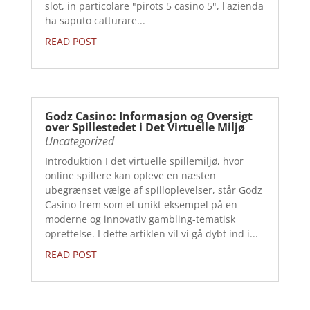
slot, in particolare "pirots 5 casino 5", l'azienda
ha saputo catturare...
READ POST
Godz Casino: Informasjon og Oversigt
over Spillestedet i Det Virtuelle Miljø
Uncategorized
Introduktion I det virtuelle spillemiljø, hvor
online spillere kan opleve en næsten
ubegrænset vælge af spilloplevelser, står Godz
Casino frem som et unikt eksempel på en
moderne og innovativ gambling-tematisk
oprettelse. I dette artiklen vil vi gå dybt ind i...
READ POST