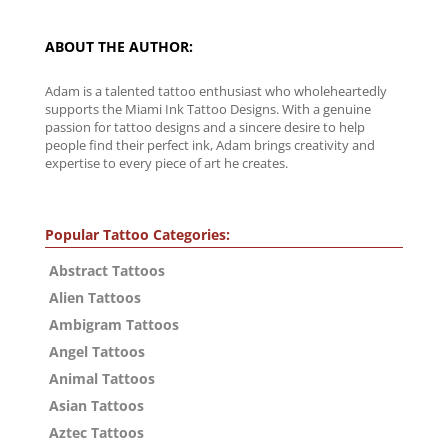
ABOUT THE AUTHOR:
Adam is a talented tattoo enthusiast who wholeheartedly
supports the Miami Ink Tattoo Designs. With a genuine
passion for tattoo designs and a sincere desire to help
people find their perfect ink, Adam brings creativity and
expertise to every piece of art he creates.
Popular Tattoo Categories:
Abstract Tattoos
Alien Tattoos
Ambigram Tattoos
Angel Tattoos
Animal Tattoos
Asian Tattoos
Aztec Tattoos